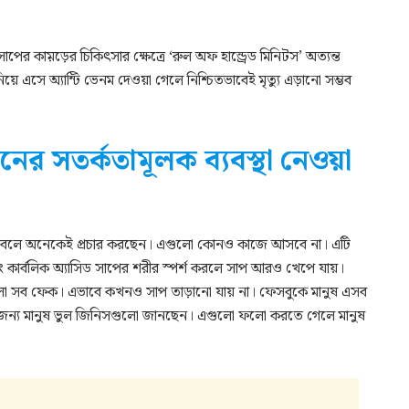
র কাম়ড়ের চিকিৎসার ক্ষেত্রে ‘রুল অফ হান্ড্রেড মিনিটস’ অত্যন্ত
 নিয়ে এসে অ্যান্টি ভেনম দেওয়া গেলে নিশ্চিতভাবেই মৃত্যু এড়ানো সম্ভব
ের সতর্কতামূলক ব্যবস্থা নেওয়া
ে না বলে অনেকেই প্রচার করছেন। এগুলো কোনও কাজে আসবে না। এটি
 বরং কার্বলিক অ্যাসিড সাপের শরীর স্পর্শ করলে সাপ আরও খেপে যায়।
গুলো সব ফেক। এভাবে কখনও সাপ তাড়ানো যায় না। ফেসবুকে মানুষ এসব
 এজন্য মানুষ ভুল জিনিসগুলো জানছেন। এগুলো ফলো করতে গেলে মানুষ