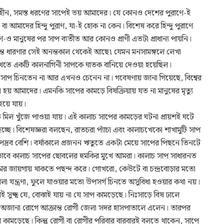
ষহীন, সমস্ত ধরণের সাপেই ভয় আমাদের। যে কোনও দেশের পুরাণে-ই
বা আমাদের হিন্দু পুরাণ, যা-ই হোক না কেন। বিশেষ করে হিন্দু পুরাণে
ে-ও মানুষের পর সাপ ব্যতীত আর কোনও প্রাণী এতটা প্রাধান্য পায়নি।
্রান্ত ধারণার সেই অনন্তকাল থেকেই আছে৷ যেমন মনসামঙ্গলে লেখা
 দেখতে একটি কালনাগিনী সাপকে ঘাতক বানিয়ে দেওয়া হয়েছিল।
াপ চিনতেন না আর এখনও চেনেন না। গবেষণায় জানা গিয়েছে, বিশ্বের
য় আমাদের। এমনকি সাপের কামড়ে বিষক্রিয়ায় যত না মানুষের মৃত্যু
হয়ে যায়।
মিল খুঁজে পাওয়া যায়। এই কালাচ সাপের কামড়ের ঘটনা প্রায়শই ঘটে
 হচ্ছে। বিশেষজ্ঞরা বলছেন, রাতচরা প্যাঁচা এবং কালাচখেকো শাখামুটি সাপ
উপদ্রব বেশি। বর্ষাকালে প্রজনন ঋতুতে একটা মেয়ে সাপের পিছনে তিনটে
াবে কালাচ সাপের ছোবলের হুমকির মুখে আমরা। কালাচ সাপ সাধারনত
কার জায়গায় থাকতে পছন্দ করে। গোখরো, কেউটে বা চন্দ্রবোড়ার মতো
বালা যন্ত্রণা, ফুলে যাওয়ার মতো উপসর্গ চিনতে অসুবিধা হওয়ার কথা নয়।
 সুক্ষ্ম যে, বোঝাই যায় না যে সাপ কামড়েছে। নিঃসাড়ে বিষ ঢালে
া অজানা রোগে আক্রান্ত রোগী জেলা সদর হাসপাতালে এলেন। তারপর
ে কামড়েছে। কিন্তু রোগী বা রোগীর পরিবার বারবারই বলতে থাকেন, সাপে