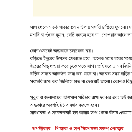
সাপ থেকে সতর্ক থাকার প্রধান উপায় মশারি টাঙিয়ে ঘুমানো। 
মশারি না গুঁজে ঘুমান, সেটি করলে হবে না। শোওয়ার আগে ভ
কোনওভাবেই অন্ধকারে চলাফেরা নয়।
বাড়িতে ইঁদুরের উপদ্রব ঠেকাতে হবে। অনেক সময় ঘরের মধ্
ইঁদুরের পিছু ধাওয়া করে ঢুকে পড়ে সাপ। তাই ঘরে এ সব জিনি
বাড়ির সামনে আবর্জনা জমা করা যাবে না। অনেক সময় বাড়ির
সরাসরি জমা করা জিনিসে হাত না দেওয়াই ভালো। কোনও কিছু
পুকুর বা জলাশয়ের আশপাশ পরিষ্কার রাখা দরকার এবং ওই জ
অন্ধকারে অবশ্যই টর্চ ব্যবহার করতে হবে।
সাবধানতা ও সচেতনতাই হল কালাচ সাপ থেকে বাঁচার একমাত্
ঋণস্বীকার – শিক্ষক ও সর্প বিশেষজ্ঞ তরুণ পোদ্দার