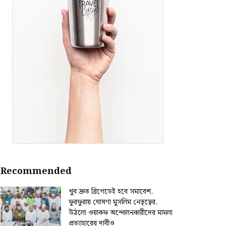
Recommended
খুব দ্রুত ব্রিগেডেই হবে সমাবেশ,
ফুরফুরায় ঘোষণা মুসলিম নেতৃত্বের,
উঠলো ওয়াকফ অন্দোলনকারীদের মামলা
প্রত্যাহারের দাবীও