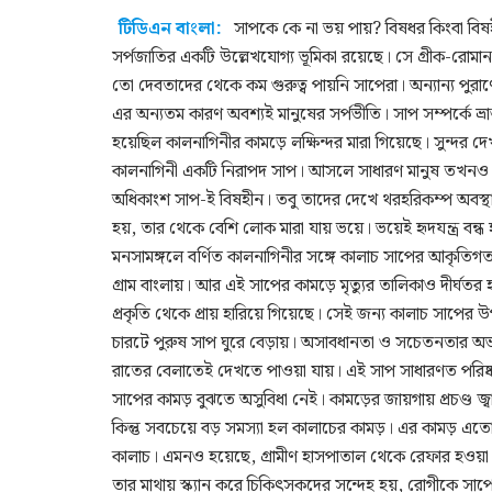
টিডিএন বাংলা:
সাপকে কে না ভয় পায়? বিষধর কিংবা বি
সর্পজাতির একটি উল্লেখযোগ্য ভূমিকা রয়েছে। সে গ্রীক-রোমান 
তো দেবতাদের থেকে কম গুরুত্ব পায়নি সাপেরা। অন্যান্য পুরাণ
এর অন্যতম কারণ অবশ্যই মানুষের সর্পভীতি। সাপ সম্পর্কে ভ
হয়েছিল কালনাগিনীর কামড়ে লক্ষিন্দর মারা গিয়েছে। সুন্দর
কালনাগিনী একটি নিরাপদ সাপ। আসলে সাধারণ মানুষ তখনও স
অধিকাংশ সাপ-ই বিষহীন। তবু তাদের দেখে থরহরিকম্প অবস্থা হ
হয়, তার থেকে বেশি লোক মারা যায় ভয়ে। ভয়েই হৃদযন্ত্র বন্ধ 
মনসামঙ্গলে বর্ণিত কালনাগিনীর সঙ্গে কালাচ সাপের আকৃতিগত 
গ্রাম বাংলায়। আর এই সাপের কামড়ে মৃত্যুর তালিকাও দীর্ঘতর
প্রকৃতি থেকে প্রায় হারিয়ে গিয়েছে। সেই জন্য কালাচ সাপের 
চারটে পুরুষ সাপ ঘুরে বেড়ায়। অসাবধানতা ও সচেতনতার অভ
রাতের বেলাতেই দেখতে পাওয়া যায়। এই সাপ সাধারণত পরিষ্
সাপের কামড় বুঝতে অসুবিধা নেই। কামড়ের জায়গায় প্রচণ্ড জ্
কিন্তু সবচেয়ে বড় সমস্যা হল কালাচের কামড়। এর কামড় এতোই
কালাচ। এমনও হয়েছে, গ্রামীণ হাসপাতাল থেকে রেফার হওয়
তার মাথায় স্ক্যান করে চিকিৎসকদের সন্দেহ হয়, রোগীকে সাপ