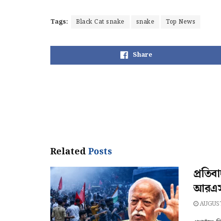
Tags:
Black Cat snake
snake
Top News
Share
Related
Posts
প্রতিব
আরএসএ
AUGUST