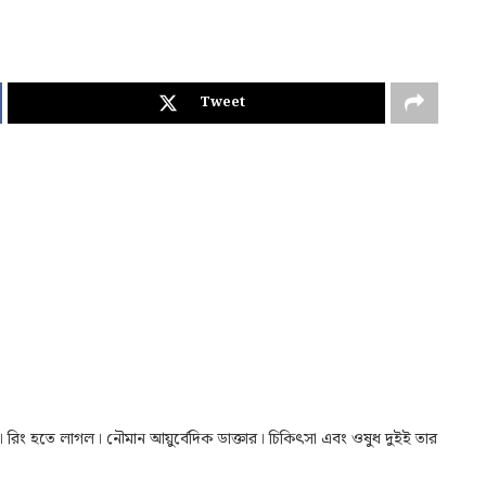
Tweet
িং হতে লাগল। নৌমান আয়ুর্বেদিক ডাক্তার। চিকিৎসা এবং ওষুধ দুইই তার