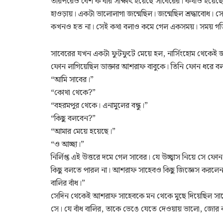
তারপরেও বেশ ক’বার সাক্ষাৎ হয়েছে সাবেরের। কথাও হয়েছে ফো
হাওড়ায়। একটা ভালোলাগা জন্মেছিল। জন্মেছিল শ্রদ্ধাবোধ
কখনও হত না। সেই কথা বলাও কমে গেল একসময়। সময় গ
সাবেরের যখন একটা ফুটফুটে মেয়ে হল, নার্সিংহোম থেকেই
ফোন লাগিয়েছিল ডাক্তার আশরাফ বাবুকে। তিনি ফোন ধরে 
“আমি সাবের।”
“কোথা থেকে?”
“বহরমপুর থেকে। এনামুলের বন্ধু।”
“কিছু বলবেন?”
“আমার মেয়ে হয়েছে।”
“ও আচ্ছা।”
নির্লিপ্ত এই উত্তরে দমে গেল সাবের। যে উচ্ছ্বাস নিয়ে 
কিছু বলতে পারল না। আশরাফ সাহেবও কিছু জিজ্ঞেস করলেন
বালির বাঁধ।”
সেদিন থেকেই আশরাফ সাহেবকে মন থেকে মুছে দিয়েছিল সা
সে। যে বাঁধ বালির, তাকে ভেঙে যেতে দেওয়ায় ভালো, জোর