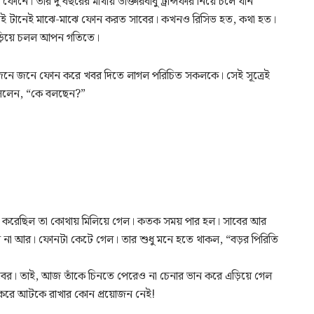
নে। তার দু’বছরের মাথায় ডাক্তারবাবু ট্রান্সফার নিয়ে চলে যান
। সেই টানেই মাঝে-মাঝে ফোন করত সাবের। কখনও রিসিভ হত, কথা হত।
ড়িয়ে চলল আপন গতিতে।
 জনে জনে ফোন করে খবর দিতে লাগল পরিচিত সকলকে। সেই সূত্রেই
বললেন, “কে বলছেন?”
সে ফোন করেছিল তা কোথায় মিলিয়ে গেল। কতক সময় পার হল। সাবের আর
 না আর। ফোনটা কেটে গেল। তার শুধু মনে হতে থাকল, “বড়র পিরিতি
বের। তাই, আজ তাঁকে চিনতে পেরেও না চেনার ভান করে এড়িয়ে গেল
 করে আটকে রাখার কোন প্রয়োজন নেই!