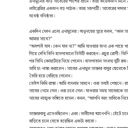
এনামুলের বাড়ি সাবেরের পাশের গ্রামে। তারা কয়েকজন মিলে 
লাইব্রেরির একজন বড় পাঠক। তারা সহপাঠী। সাবেরের দাদার সঙ্
যথেষ্ঠ ঘনিষ্ঠতা।
একদিন ফোন এলো এনামুলের। অনুনয়ের সুরে বলল, “কাল ডাক্ত
আমার সাথে?”
“অবশ্যই যাব। কেন যাব না?” আমি যাওয়ার জন্য এক পায়ে খা
গিয়ে দেখি তিনি হাসপাতালে ডিউটি করছেন। প্রচুর রোগী। তি
পর তিনি কোয়ার্টারে নিয়ে গেলেন। হাসপাতাল সংলগ্ন দুটি রু
ভাবি চা-নাস্তা করালেন। সাবের-এনামুল ডাক্তার বাবুর ছেলেকে
তৈরি হয়ে বেরিয়ে গেলেন।
তেইশ কিমি রাস্তা। আমি বসলাম সামনে। ওরা সবাই পেছনে। রাস্
সাবের নেমে গেল। ওরা চলে গেল। যাওয়ার সময় সাবেরকে ডাক
সাবের লাজুক ভঙ্গিতে হাসল। বলল, “আপনি বরং ভাবিকে নি
ডাক্তারবাবু এসেওছিলেন। একা। ভাবীদের আনেননি। হেঁটে চলে
বাড়িতে চলে যেতে হয়েছিল একটা কাজে।