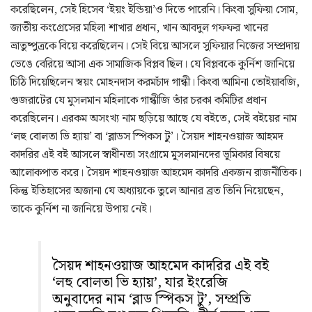
করেছিলেন, সেই হিসেব ‘ইয়ং ইন্ডিয়া’ও দিতে পারেনি। কিংবা সুফিয়া সোম,
জাতীয় কংগ্রেসের মহিলা শাখার প্রধান, খান আবদুল গফফর খানের
ভ্রাতুষ্পুত্রকে বিয়ে করেছিলেন। সেই বিয়ে আসলে সুফিয়ার নিজের সম্প্রদায়
ভেঙে বেরিয়ে আসা এক সামাজিক বিপ্লব ছিল। যে বিপ্লবকে কুর্নিশ জানিয়ে
চিঠি দিয়েছিলেন স্বয়ং মোহনদাস করমচাঁদ গান্ধী। কিংবা আমিনা তোইয়াবজি,
গুজরাটের যে মুসলমান মহিলাকে গান্ধীজি তাঁর চরকা কমিটির প্রধান
করেছিলেন। এরকম অসংখ্য নাম ছড়িয়ে আছে যে বইতে, সেই বইয়ের নাম
‘লহু বোলতা ভি হ্যায়’ বা ‘ব্লাডস স্পিকস টু’। সৈয়দ শাহনওয়াজ আহমদ
কাদরির এই বই আসলে স্বাধীনতা সংগ্রামে মুসলমানদের ভূমিকার বিষয়ে
আলোকপাত করে। সৈয়দ শাহনওয়াজ আহমেদ কাদরি একজন রাজনীতিক।
কিন্তু ইতিহাসের অজানা যে অধ্যায়কে তুলে আনার ব্রত তিনি নিয়েছেন,
তাকে কুর্নিশ না জানিয়ে উপায় নেই।
সৈয়দ শাহনওয়াজ আহমেদ কাদরির এই বই
‘লহু বোলতা ভি হ্যায়’, যার ইংরেজি
অনুবাদের নাম ‘ব্লাড স্পিকস টু’, সম্প্রতি