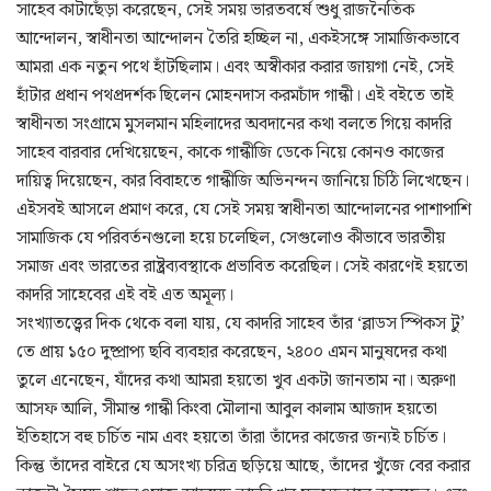
সাহেব কাটাছেঁড়া করেছেন, সেই সময় ভারতবর্ষে শুধু রাজনৈতিক
আন্দোলন, স্বাধীনতা আন্দোলন তৈরি হচ্ছিল না, একইসঙ্গে সামাজিকভাবে
আমরা এক নতুন পথে হাঁটছিলাম। এবং অস্বীকার করার জায়গা নেই, সেই
হাঁটার প্রধান পথপ্রদর্শক ছিলেন মোহনদাস করমচাঁদ গান্ধী। এই বইতে তাই
স্বাধীনতা সংগ্রামে মুসলমান মহিলাদের অবদানের কথা বলতে গিয়ে কাদরি
সাহেব বারবার দেখিয়েছেন, কাকে গান্ধীজি ডেকে নিয়ে কোনও কাজের
দায়িত্ব দিয়েছেন, কার বিবাহতে গান্ধীজি অভিনন্দন জানিয়ে চিঠি লিখেছেন।
এইসবই আসলে প্রমাণ করে, যে সেই সময় স্বাধীনতা আন্দোলনের পাশাপাশি
সামাজিক যে পরিবর্তনগুলো হয়ে চলেছিল, সেগুলোও কীভাবে ভারতীয়
সমাজ এবং ভারতের রাষ্ট্রব্যবস্থাকে প্রভাবিত করেছিল। সেই কারণেই হয়তো
কাদরি সাহেবের এই বই এত অমূল্য।
সংখ্যাতত্ত্বের দিক থেকে বলা যায়, যে কাদরি সাহেব তাঁর ‘ব্লাডস স্পিকস টু’
তে প্রায় ১৫০ দুষ্প্রাপ্য ছবি ব্যবহার করেছেন, ২৪০০ এমন মানুষদের কথা
তুলে এনেছেন, যাঁদের কথা আমরা হয়তো খুব একটা জানতাম না। অরুণা
আসফ আলি, সীমান্ত গান্ধী কিংবা মৌলানা আবুল কালাম আজাদ হয়তো
ইতিহাসে বহু চর্চিত নাম এবং হয়তো তাঁরা তাঁদের কাজের জন্যই চর্চিত।
কিন্তু তাঁদের বাইরে যে অসংখ্য চরিত্র ছড়িয়ে আছে, তাঁদের খুঁজে বের করার