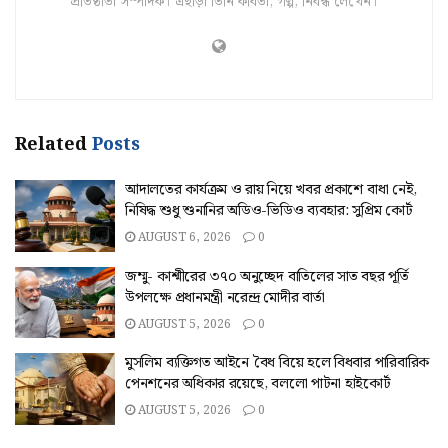
প্রতিষ্ঠাতা সম্পাদক। এছাড়া তিনি কবিতা, গল্প, নিবন্ধ লেখেন।
Related
Posts
আদালতের কার্যক্রম ও রায় নিয়ে খবর প্রকাশে বাধা নেই,
নিষিদ্ধ শুধু শুনানির অডিও-ভিডিও ব্যবহার: সুপ্রিম কোর্ট
AUGUST 6, 2026
0
জম্মু- কাশ্মীরের ৩৭০ অনুচ্ছেদ বাতিলের সাত বছর পূর্তি
উপলক্ষে প্রধানমন্ত্রী নরেন্দ্র মোদীর বার্তা
AUGUST 5, 2026
0
মুসলিম ব্যক্তিগত আইনে বৈধ বিয়ে হলে বিধবার পারিবারিক
পেনশনের অধিকার রয়েছে, বললো পাটনা হাইকোর্ট
AUGUST 5, 2026
0