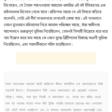
লিখেছেন, যে সৈয়দ শাহনওয়াজ আহমেদ কাদরির এই বই ইতিহাসের এক
মাইলফলক হিসেবে থেকে যাবে। রাজিন্দর সাচার যে এই বিষয়ে বাড়িয়ে
বলেননি, সেটা এই দীর্ঘ সংকলনকে দেখলেই বোঝা যায়। এই সংকলনে
যেমন মুসলমান মহিলাদের নিয়ে আলাদা পরিচ্ছেদ আছে, যাঁরা স্বাধীনতা
আন্দোলনে গুরুত্বপূর্ণ ভূমিকা নিয়েছিলেন, তেমনই সিপাহী বিদ্রোহে ধরে ধরে
নাম উল্লেখ করে বলা আছে কে কোন যুদ্ধে ব্রিটিশদের বিরুদ্ধে অগ্রণী ভূমিকা
নিয়েছিলেন, এবং পরবর্তীকালে শহিদ হয়েছিলেন।
সৈয়দ শাহনওয়াজ আহমেদ কাদরি ব্যক্তিগত জীবনে রাজনীতিক এবং রাজনারায়ণের ঘনিষ্ঠ 
সহযোগী ছিলেন। উত্তরপ্রদেশে তিনি এখনও রাজানারায়ণ চর্চা কেন্দ্রেরই অন্যতম 
পথিকৃৎ। আমরা, যারা ভুলে গিয়েছি যে রাজনারায়ণ কে, তাদের মনে করিয়ে দেওয়া 
যাক গত শতকের সাতের দশকে যিনি ইন্দিরা গান্ধীর বৈধতাকে চ্যালেঞ্জ করে এলাহাবাদ 
হাই কোর্টে মামলা করেছিলেন এবং যে মামলায় ভারতবর্ষের প্রাক্তন প্রধানমন্ত্রী হেরে 