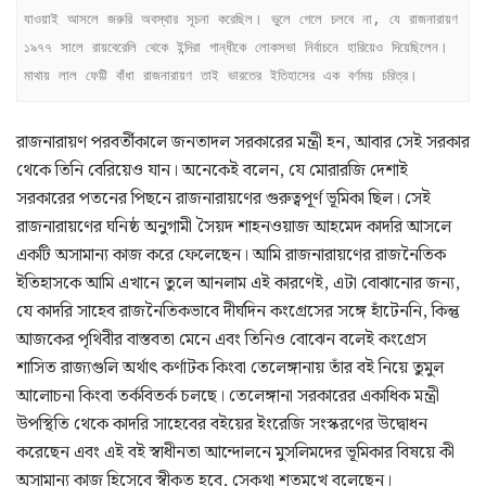
যাওয়াই আসলে জরুরি অবস্থার সূচনা করেছিল। ভুলে গেলে চলবে না, যে রাজনারায়ণ 
১৯৭৭ সালে রায়বেরেলি থেকে ইন্দিরা গান্ধীকে লোকসভা নির্বাচনে হারিয়েও দিয়েছিলেন। 
মাথায় লাল ফেট্টি বাঁধা রাজনারায়ণ তাই ভারতের ইতিহাসের এক বর্ণময় চরিত্র। 
রাজনারায়ণ পরবর্তীকালে জনতাদল সরকারের মন্ত্রী হন, আবার সেই সরকার
থেকে তিনি বেরিয়েও যান। অনেকেই বলেন, যে মোরারজি দেশাই
সরকারের পতনের পিছনে রাজনারায়ণের গুরুত্বপূর্ণ ভূমিকা ছিল। সেই
রাজনারায়ণের ঘনিষ্ঠ অনুগামী সৈয়দ শাহনওয়াজ আহমেদ কাদরি আসলে
একটি অসামান্য কাজ করে ফেলেছেন। আমি রাজনারায়ণের রাজনৈতিক
ইতিহাসকে আমি এখানে তুলে আনলাম এই কারণেই, এটা বোঝানোর জন্য,
যে কাদরি সাহেব রাজনৈতিকভাবে দীর্ঘদিন কংগ্রেসের সঙ্গে হাঁটেননি, কিন্তু
আজকের পৃথিবীর বাস্তবতা মেনে এবং তিনিও বোঝেন বলেই কংগ্রেস
শাসিত রাজ্যগুলি অর্থাৎ কর্ণাটক কিংবা তেলেঙ্গানায় তাঁর বই নিয়ে তুমুল
আলোচনা কিংবা তর্কবিতর্ক চলছে। তেলেঙ্গানা সরকারের একাধিক মন্ত্রী
উপস্থিতি থেকে কাদরি সাহেবের বইয়ের ইংরেজি সংস্করণের উদ্বোধন
করেছেন এবং এই বই স্বাধীনতা আন্দোলনে মুসলিমদের ভূমিকার বিষয়ে কী
অসামান্য কাজ হিসেবে স্বীকৃত হবে, সেকথা শতমুখে বলেছেন।