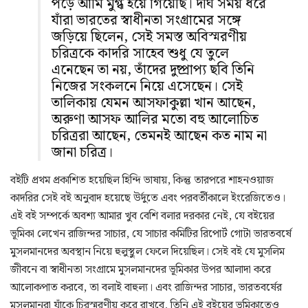
পড়ে আমি মুগ্ধ হয়ে গিয়েছি। দীর্ঘ সময় ধরে
যাঁরা ভারতের স্বাধীনতা সংগ্রামের সঙ্গে
জড়িয়ে ছিলেন, সেই সমস্ত অবিস্মরণীয়
চরিত্রকে কাদরি সাহেব শুধু যে তুলে
এনেছেন তা নয়, তাঁদের দুষ্প্রাপ্য ছবি তিনি
নিজের সংকলনে নিয়ে এসেছেন। সেই
তালিকায় যেমন আসফাকুল্লা খান আছেন,
অরুণা আসফ আলির মতো বহু আলোচিত
চরিত্ররা আছেন, তেমনই আছেন কত নাম না
জানা চরিত্র।
বইটি প্রথম প্রকাশিত হয়েছিল হিন্দি ভাষায়, কিন্তু তারপরে শাহনওয়াজ
কাদরির সেই বই অনুবাদ হয়েছে উর্দুতে এবং পরবর্তীকালে ইংরেজিতেও।
এই বই সম্পর্কে অবশ্য আমার খুব বেশি বলার দরকার নেই, যে বইয়ের
ভূমিকা লেখেন রাজিন্দর সাচার, যে সাচার কমিটির রিপোর্ট গোটা ভারতবর্ষে
মুসলমানদের অবস্থান নিয়ে হুলুস্থুল ফেলে দিয়েছিল। সেই বই যে মুসলিম
জীবনে বা স্বাধীনতা সংগ্রামে মুসলমানদের ভূমিকার উপর আলাদা করে
আলোকপাত করবে, তা বলাই বাহুল্য। এবং রাজিন্দর সাচার, ভারতবর্ষের
মুসলমানরা যাঁকে চিরস্মরণীয় করে রাখবে, তিনি এই বইয়ের ভূমিকাতেও