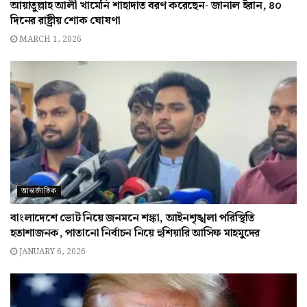
আয়াতুল্লাহ আলী খামেনি শাহাদাত বরণ করেছেন- জানাল ইরান, ৪০
দিনের রাষ্ট্রীয় শোক ঘোষণা
MARCH 1, 2026
আন্তর্জাতিক
বাংলাদেশে ভোট নিয়ে জনমনে শঙ্কা, আইনশৃঙ্খলা পরিস্থিতি
হতাশাজনক, পাতানো নির্বাচন নিয়ে হুশিয়ারি আসিফ মাহমুদের
JANUARY 6, 2026