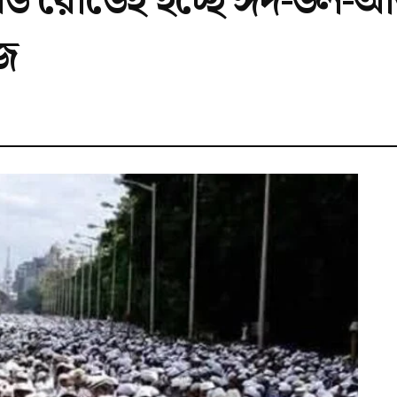
েড রোডেই হচ্ছে ঈদ-উল-আ
াজ