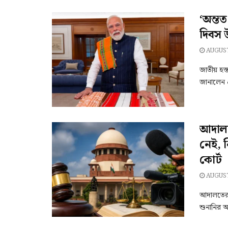
‘অন্তত
দিবস 
AUGUST
জাতীয় হস্
জানালেন প্
আদালতে
নেই, ন
কোর্ট
AUGUST
আদালতের 
শুনানির অ