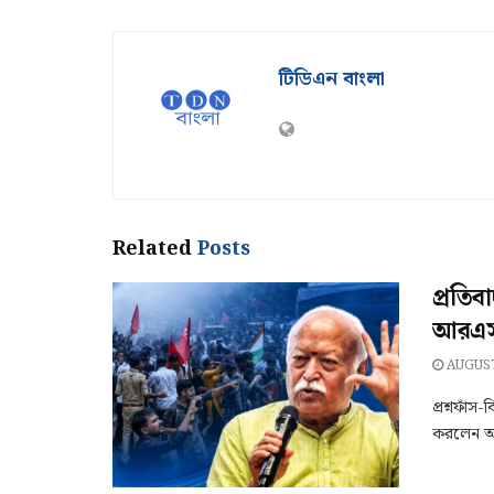
টিডিএন বাংলা
Related
Posts
প্রতিব
আরএসএ
AUGUST
প্রশ্নফাঁস
করলেন আর