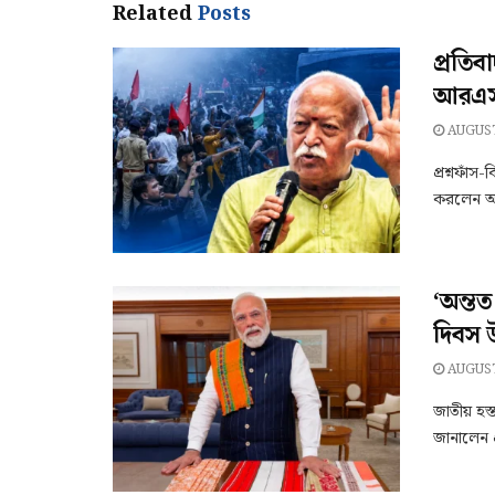
Related
Posts
প্রতিব
আরএসএ
AUGUST
প্রশ্নফাঁস
করলেন আর
‘অন্তত
দিবস 
AUGUST
জাতীয় হস্
জানালেন প্