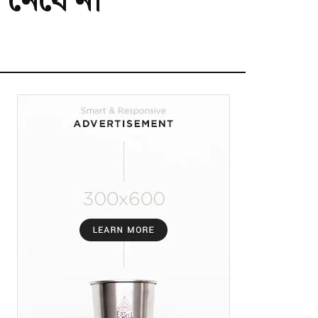
 নেবে না”