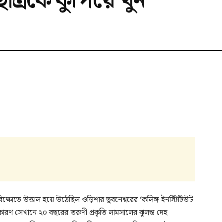
াত্রকে কুপিয়ে খুন
িক্ষোভে উত্তাল হয়ে উঠেছিল ওড়িশার ভুবনেশ্বরের ‘কলিঙ্গ ইনস্টিটিউট
ারণ সেখানে ২০ বছরের তরুণী প্রকৃতি লামসালের ঝুলন্ত দেহ