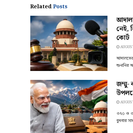
Related
Posts
আদালতে
নেই, ন
কোর্ট
AUGUST
আদালতের 
শুনানির অ
জম্মু-
উপলক্ষে
AUGUST
৩৭০ ও ৩৫(এ
বুধবার সা