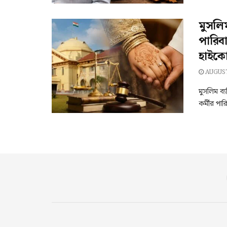
মুসলি
পারিব
হাইকোর
AUGUST
মুসলিম ব্
কর্মীর পার