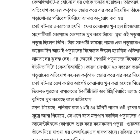
কেআইআইটি-র হোস্টেল ঘর থেকে উদ্ধার হয়েছিল। তারপরই স
অভিযোগ কলেজ কর্তৃপক্ষ জোর করে বার করে দিয়েছিল তাঁদ
পড়াশোনার পরিবেশ ফিরিয়ে আনার অনুরোধ করা হয়।
সেই ঘটনার একমাসও হয়নি। ফের কেরালায় খুন হল মিজোরামে
সহপাঠীরাই কোপাতে কোপাতে খুন করে তাঁকে। মৃত ওই পড়ুয়ার ন
পড়ুয়া ছিলেন তিনি। তাঁর সহপাঠী লামসাং নামক এক পড়ুয়াক
কয়েক দিন আগেই পড়ুয়াদের বিক্ষোভে উত্তাল হয়েছিল ওডিশার ক
লামসালের ঝুলন্ত দেহ। এর জেরেই নেপালি পড়ুয়াদের বিক্ষোভে
ইউনিভার্সিটি’ (কেআইআইটি)। কারণ সেখানে ২০ বছরের তরুণ
পড়ুয়াদের অভিযোগ কলেজ কর্তৃপক্ষ জোর করে বার করে দিয়ে
সেই ঘটনার রেশ কাটার আগেই কেরালায় খুন করা হয়েছে মিজো
তিরুবন্তপুরমের নাগারুরের ইন্সটিটিউট অব ইঞ্জিনিয়ারিং অ্যান্ড
কুপিয়ে খুন করেছে বলে অভিযোগ।
জানা গিয়েছে, শনিবার রাত ১০টা ৪৫ মিনিট নাগাদ ওই খুনের 
সূত্রে জানা গিয়েছে, সেখানে বসে মদ্যপান করছিল পড়ুয়াদের
ভ্যালেন্টাইনকে কোপাতে শুরু করে কয়েকজন পড়ুয়া। গুরুতর 
তাঁকে নিয়ে যাওয়া হয় কেআইএমএস হাসপাতালে। রবিবার সেখানেই