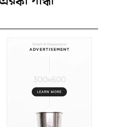
য়ঙ্কা গান্ধী