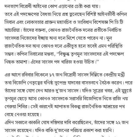
দলত্যাগ বিরোধী আইনের কোপ এড়ানোর চেষ্টা করা যায়।
তবে এই পদক্ষেপের বৈধতা নিয়ে প্রশ্ন তুলেছেন বিশিষ্ট আইনজীবী কপিল
সিবাল এবং লোকসভার প্রাক্তন মহাসচিব ও সংবিধান বিশেষজ্ঞ পি ডি টি
আচারিয়া। তাঁদের বক্তব্য, কোনও রাজনৈতিক দলের প্রতীকে নির্বাচিত
সাংসদরা নিজেদের ইচ্ছায় অন্য দলে মিশে যেতে পারেন না। মূল
রাজনৈতিক দল অন্য কোনও দলে একীভূত হলে তবেই এমন পরিস্থিতি
সম্ভব। কপিল সিবালের মন্তব্য, ‘‘বিক্ষুব্ধ তৃণমূল সাংসদদের এই পদক্ষেপ
নিছক তামাশা। এঁদের সাংসদ পদ খারিজ হওয়া উচিত।’’
এর আগে রবিবার বিকেলে ১৭ জন বিদ্রোহী সাংসদ দিল্লিতে কেন্দ্রীয় মন্ত্রী
তথা বিজেপি নেতৃত্বের ঘনিষ্ঠ ভূপেন্দ্র যাদবের বাসভবনে বৈঠক করেন। পরে
তাঁদের সঙ্গে যোগ দেন আরও দু’জন সাংসদ। যদিও সূত্রের খবর, এই মুহূর্তে
তৃণমূল ছেড়ে আসা কোনও সাংসদকে সরাসরি বিজেপিতে নিতে রাজি নয়
গেরুয়া শিবির। সেই কারণেই আপাতত বিকল্প রাজনৈতিক আশ্রয়ের পথ
বেছে নেওয়া হয়েছে।
এদিন সকালে কাকলি ঘোষ দস্তিদার দাবি করেছিলেন, তাঁদের সঙ্গে ২২ জন
সাংসদ রয়েছেন। যদিও বাকি দু’জনের পরিচয় প্রকাশ করা হয়নি।