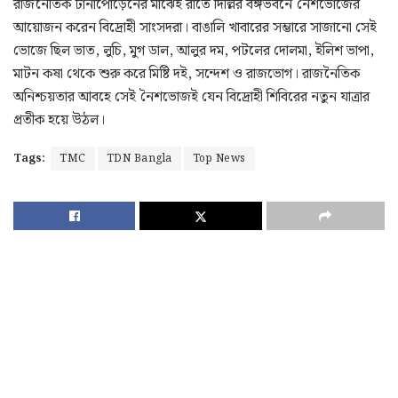
রাজনৈতিক টানাপোড়েনের মাঝেই রাতে দিল্লির বঙ্গভবনে নৈশভোজের
আয়োজন করেন বিদ্রোহী সাংসদরা। বাঙালি খাবারের সম্ভারে সাজানো সেই
ভোজে ছিল ভাত, লুচি, মুগ ডাল, আলুর দম, পটলের দোলমা, ইলিশ ভাপা,
মাটন কষা থেকে শুরু করে মিষ্টি দই, সন্দেশ ও রাজভোগ। রাজনৈতিক
অনিশ্চয়তার আবহে সেই নৈশভোজই যেন বিদ্রোহী শিবিরের নতুন যাত্রার
প্রতীক হয়ে উঠল।
Tags:
TMC
TDN Bangla
Top News