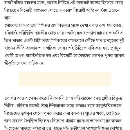
রাজনৈতিক মহলের মতে, কার্যত নিষ্ক্রিয় এই দলকেই আশ্রয় হিসেবে বেছে
নিয়েছেন বিদ্রোহী সাংসদরা, যাতে দলত্যাগ বিরোধী আইনের ফাঁদ এড়ানো
যায়।
সোমবার লোকসভার স্পিকার ওম বিড়লার সঙ্গে দেখা করার কথা থাকলেও,
রবিবারই পরিস্থিতি নাটকীয় মোড় নেয়। অভিষেক বন্দ্যোপাধ্যায়ের স্বাক্ষরিত
তিন পাতার একটি চিঠি নিয়ে স্পিকারের বাসভবনে পৌঁছে যান তৃণমূলের দুই
সাংসদ কীর্তি আজাদ ও সাগরিকা ঘোষ। ওই চিঠিতে দাবি করা হয়, তৃণমূল
একটি অখণ্ড রাজনৈতিক দল এবং বিদ্রোহী সাংসদদের কোনও পৃথক ব্লকের
স্বীকৃতি দেওয়া উচিত নয়।
এর পর আর অপেক্ষা করেননি কাকলি ঘোষ দস্তিদারদের নেতৃত্বাধীন বিক্ষুব্ধ
শিবির। রবিবার রাতেই তাঁরা স্পিকারের সঙ্গে সাক্ষাৎ করে আনুষ্ঠানিকভাবে
নিজেদের তৃণমূল থেকে পৃথক করার কথা জানান। সূত্রের খবর, মোট ১৯
জন সাংসদ উপস্থিত ছিলেন। বিদেশে থাকায় রচনা বন্দ্যোপাধ্যায়ের স্বাক্ষর
ই-মেলের মাধ্যমে পাঠানো হয়, যাতে দুই-তৃতীয়াংশ সংখ্যাগরিষ্ঠতা দেখিয়ে