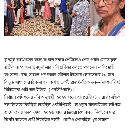
তৃণমূল কংগ্রেসের সঙ্গে সংঘাত চরমে পৌঁছলেও শেষ পর্যন্ত জোড়াফুল
প্রতীক বা ‘আসল তৃণমূল’-এর দাবি প্রতিষ্ঠা করতে পারলেন না বিদ্রোহী
সাংসদরা। বরং সাংসদ পদ রক্ষার কৌশল হিসেবে লোকসভার ২০ জন
বিক্ষুব্ধ সাংসদের ঠিকানা হল কার্যত একটি রাজনৈতিক দল—‘ন্যাশনালিস্ট
সিটিজেন্স পার্টি অব ইন্ডিয়া’ (এনসিপিআই)।
নির্বাচন কমিশনের নথি অনুযায়ী, ২০২২ সালে আনরেজিস্টার্ড রাজনৈতিক
দল হিসেবে নিবন্ধিত হয়েছিল এনসিপিআই। হাওড়ার সাঁকরাইলের হাটগাছা
গ্রামে দলের সদর দপ্তর। ২০২৩ সালের ত্রিপুরা বিধানসভা নির্বাচনে মাত্র
তিনটি আসনে প্রার্থী দিয়েছিল দলটি। ভোটও পেয়েছিল খুব সামান্য।