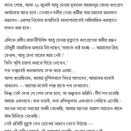
জানা গেছে, আজ ২১ জুলাই আবু হেনার মৃতদেহ বহরমপুর জেলা কংগ্রেস
কার্যালয়ে আনা হবে। সেখানে দলীয় নেতা কর্মীরা তার মরদেহ মাল্যদান
করবেন। এরপর নিজের জন্মভিটে লালগোলাতেই পারিবারিক করস্থানে
দাফন করা হবে।
এদিকে প্রবীন রাজনীতিবিদ আবু হেনার মৃত্যুতে কংগ্রেসের অধীর রঞ্জন
চৌধুরী সামাজিক মাধ্যমে লিখেছেন,’ভাবতে কষ্ট হচ্ছে — আমাদের প্রিয়
হেনাদা, আবু হেনা সাহেব আর নেই।’
তিনি স্মৃতি চারণা করতে গিয়ে লেখেন,’
গত সপ্তাহেই কলকাতায় দেখা করে এলাম…
আশা করেছিলাম, আবার মুর্শিদাবাদে ফিরে আসবেন, আমাদের মধ্যেই
থাকবেন — আগের মতোই শক্ত হাতে পথ দেখাবেন।
কিন্তু সেই দেখা যে শেষ দেখা হবে, তা কল্পনাও করিনি। দীর্ঘ পথ চলেছি
আমরা একসাথে। কত লড়াই, কত প্রতিকূলতা একসাথে পেরিয়ে এসেছি।
অনেক ভালো সময়ের সাক্ষী থেকেছি, আবার অনেক খারাপ সময়েও কাঁধে
কাঁধ মিলিয়ে থেকেছি।
সেই প্রতিটি মুহূর্ত যেন চোখের সামনে ভেসে উঠছে —