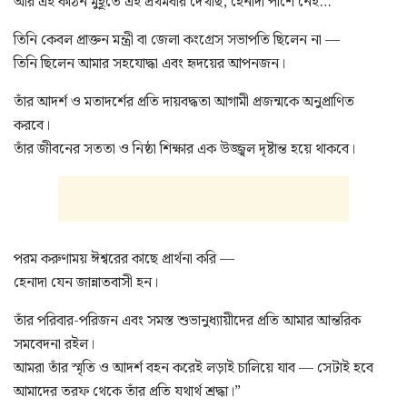
আর এই কঠিন মুহূর্তে এই প্রথমবার দেখছি, হেনাদা পাশে নেই…
তিনি কেবল প্রাক্তন মন্ত্রী বা জেলা কংগ্রেস সভাপতি ছিলেন না —
তিনি ছিলেন আমার সহযোদ্ধা এবং হৃদয়ের আপনজন।
তাঁর আদর্শ ও মতাদর্শের প্রতি দায়বদ্ধতা আগামী প্রজন্মকে অনুপ্রাণিত
করবে।
তাঁর জীবনের সততা ও নিষ্ঠা শিক্ষার এক উজ্জ্বল দৃষ্টান্ত হয়ে থাকবে।
পরম করুণাময় ঈশ্বরের কাছে প্রার্থনা করি —
হেনাদা যেন জান্নাতবাসী হন।
তাঁর পরিবার-পরিজন এবং সমস্ত শুভানুধ্যায়ীদের প্রতি আমার আন্তরিক
সমবেদনা রইল।
আমরা তাঁর স্মৃতি ও আদর্শ বহন করেই লড়াই চালিয়ে যাব — সেটাই হবে
আমাদের তরফ থেকে তাঁর প্রতি যথার্থ শ্রদ্ধা।”