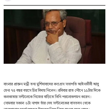
বাংলার প্রাক্তন মন্ত্রী তথা মুর্শিদাবাদের কংগ্রেস সভাপতি আইনজীবী আবু
হেনা ৭৫ বছর বয়সে চির বিদায় নিলেন। রবিবার রাত পৌনে ১১টার দিকে
কলকাতার সল্টলেকে নিজের বাড়িতে তিনি পরলোকগমন করেন।
সোমবার সকাল ৬টা নাগাদ তাঁর দেহ সল্টলেকের বাসভবন থেকে