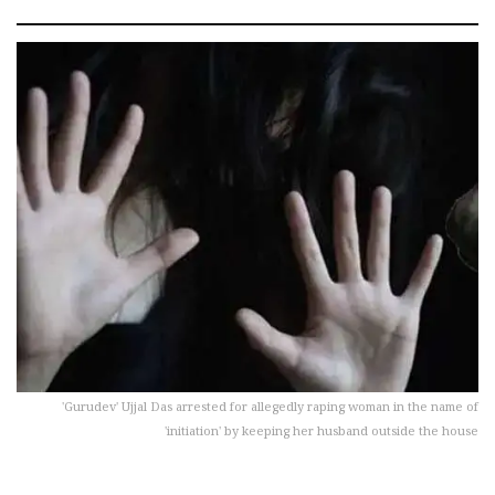
'Gurudev' Ujjal Das arrested for allegedly raping woman in the name of
'initiation' by keeping her husband outside the house