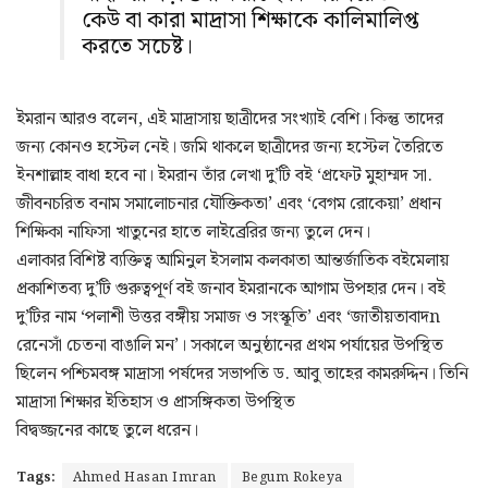
কেউ বা কারা মাদ্রাসা শিক্ষাকে কালিমালিপ্ত
করতে সচেষ্ট।
ইমরান আরও বলেন, এই মাদ্রাসায় ছাত্রীদের সংখ্যাই বেশি। কিন্তু তাদের
জন্য কোনও হস্টেল নেই। জমি থাকলে ছাত্রীদের জন্য হস্টেল তৈরিতে
ইনশাল্লাহ বাধা হবে না। ইমরান তাঁর লেখা দু’টি বই ‘প্রফেট মুহাম্মদ সা.
জীবনচরিত বনাম সমালোচনার যৌক্তিকতা’ এবং ‘বেগম রোকেয়া’ প্রধান
শিক্ষিকা নাফিসা খাতুনের হাতে লাইব্রেরির জন্য তুলে দেন।
এলাকার বিশিষ্ট ব্যক্তিত্ব আমিনুল ইসলাম কলকাতা আন্তর্জাতিক বইমেলায়
প্রকাশিতব্য দু’টি গুরুত্বপূর্ণ বই জনাব ইমরানকে আগাম উপহার দেন। বই
দু’টির নাম ‘পলাশী উত্তর বঙ্গীয় সমাজ ও সংস্কূতি’ এবং ‘জাতীয়তাবাদn
রেনেসাঁ চেতনা বাঙালি মন’। সকালে অনুষ্ঠানের প্রথম পর্যায়ের উপস্থিত
ছিলেন পশ্চিমবঙ্গ মাদ্রাসা পর্ষদের সভাপতি ড. আবু তাহের কামরুদ্দিন। তিনি
মাদ্রাসা শিক্ষার ইতিহাস ও প্রাসঙ্গিকতা উপস্থিত
বিদ্বজ্জনের কাছে তুলে ধরেন।
Tags:
Ahmed Hasan Imran
Begum Rokeya