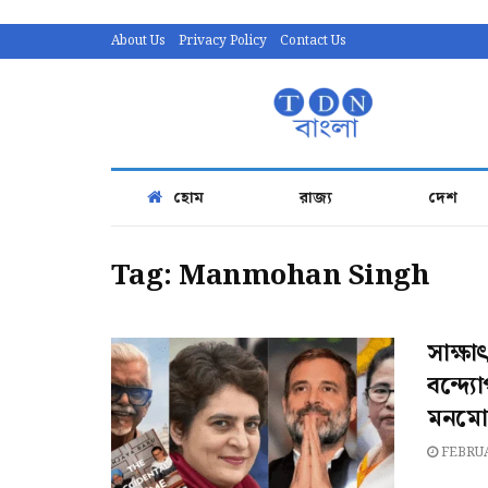
About Us
Privacy Policy
Contact Us
হোম
রাজ্য
দেশ
Tag:
Manmohan Singh
সাক্ষ
বন্দ্যো
মনমোহন
FEBRUA