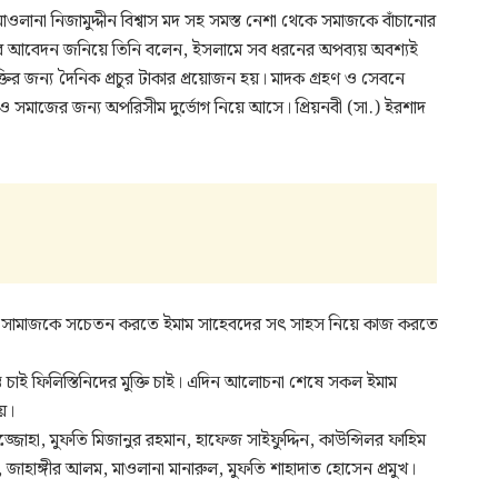
াওলানা নিজামুদ্দীন বিশ্বাস মদ সহ সমস্ত নেশা থেকে সমাজকে বাঁচানোর
সার আবেদন জনিয়ে তিনি বলেন, ইসলামে সব ধরনের অপব্যয় অবশ্যই
্তির জন্য দৈনিক প্রচুর টাকার প্রয়োজন হয়। মাদক গ্রহণ ও সেবনে
মাজের জন্য অপরিসীম দুর্ভোগ নিয়ে আসে। প্রিয়নবী (সা.) ইরশাদ
, সামাজকে সচেতন করতে ইমাম সাহেবদের সৎ সাহস নিয়ে কাজ করতে
ন্তি চাই ফিলিস্তিনিদের মুক্তি চাই। এদিন আলোচনা শেষে সকল ইমাম
য়।
সুজ্জোহা, মুফতি মিজানুর রহমান, হাফেজ সাইফুদ্দিন, কাউন্সিলর ফাহিম
ন, জাহাঙ্গীর আলম, মাওলানা মানারুল, মুফতি শাহাদাত হোসেন প্রমুখ।