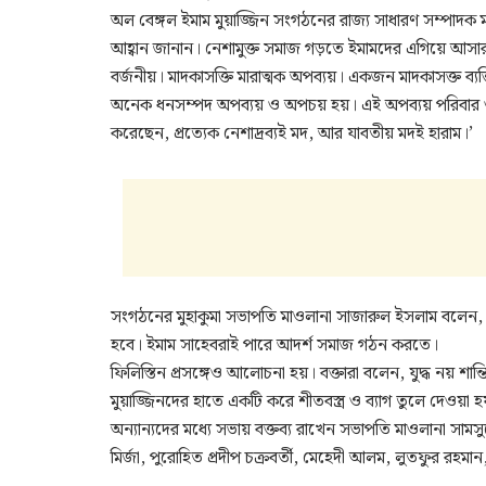
অল বেঙ্গল ইমাম মুয়াজ্জিন সংগঠনের রাজ্য সাধারণ সম্পাদক ম
আহ্বান জানান। নেশামুক্ত সমাজ গড়তে ইমামদের এগিয়ে আ
বর্জনীয়। মাদকাসক্তি মারাত্মক অপব্যয়। একজন মাদকাসক্ত ব্যক
অনেক ধনসম্পদ অপব্যয় ও অপচয় হয়। এই অপব্যয় পরিবার ও স
করেছেন, প্রত্যেক নেশাদ্রব্যই মদ, আর যাবতীয় মদই হারাম।’
সংগঠনের মুহাকুমা সভাপতি মাওলানা সাজারুল ইসলাম বলেন
হবে। ইমাম সাহেবরাই পারে আদর্শ সমাজ গঠন করতে।
ফিলিস্তিন প্রসঙ্গেও আলোচনা হয়। বক্তারা বলেন, যুদ্ধ নয় শা
মুয়াজ্জিনদের হাতে একটি করে শীতবস্ত্র ও ব্যাগ তুলে দেওয়া হ
অন্যান্যদের মধ্যে সভায় বক্তব্য রাখেন সভাপতি মাওলানা সাম
মির্জা, পুরোহিত প্রদীপ চক্রবর্তী, মেহেদী আলম, লুতফুর রহমা