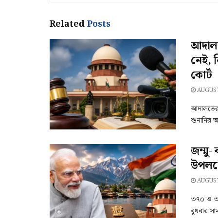
Related
Posts
আদালতে
নেই, ন
কোর্ট
AUGUST
আদালতের 
শুনানির অ
জম্মু-
উপলক্ষে
AUGUST
৩৭০ ও ৩৫(এ
বুধবার সা