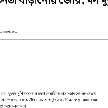
 সচেতনতা বাড়ানোয় জোর, মদ 
categorized
ংগঠন। বুধবার মুর্শিদাবাদের লালবাগ নেতাজি আবাস সভাকক্ষে অল বেঙ্গল
িদাবাদ জিয়াগঞ্জ ব্লক কমিটির উদ্যোগে অনুষ্ঠিত হয় শিক্ষা, স্বাস্থ, সমস্ত রকম
 নিয়ে সচেতনতা সভা।