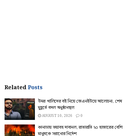
Related
Posts
উমর খালিদের বই নিয়ে জেএনইউয়ে আলোচনা, শেষ
মুহূর্তে বদল অনুষ্ঠানস্থল
AUGUST 10, 2026
0
কানাডায় ভয়াবহ দাবানল, রাতারাতি ২০ হাজারের বেশি
মানুষকে সরানোর নির্দেশ