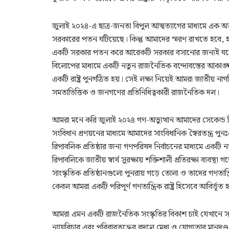
জুলাই ২০২৪-এ ছাত্র-জনতা বিপুল আত্মত্যাগের মাধ্যমে এক অভূতপূ
সরকারের পতন ঘটিয়েছে। কিন্তু আমাদের স্মরণ রাখতে হবে, হা
একটি সরকার পতন করে আরেকটি সরকার বসানোর জন্যই ঘটেনি। জন
বিলোপের মাধ্যমে একটি নতুন রাজনৈতিক বন্দোবস্তের আকাঙ্ক
একটি রাষ্ট্র পুনর্গঠিত হয়। সেই লক্ষ্য নিয়েই আমরা জাতীয় নাগ
সমতাভিত্তিক ও জনগণের প্রতিনিধিত্বকারী রাজনৈতিক দল।
আমরা মনে করি জুলাই ২০২৪ গণ-অভ্যুত্থান আমাদের সেকেন্ড রি
সংবিধান প্রণয়নের মাধ্যমে আমাদের সাংবিধানিক স্বৈরতন্ত্র প
রিপাবলিক প্রতিষ্ঠার জন্য গণপরিষদ নির্বাচনের মাধ্যমে একটি 
রিপাবলিকে জাতীয় স্বার্থ সুরক্ষায় শক্তিশালী প্রতিরক্ষা ব্য
সাংস্কৃতিক প্রতিষ্ঠানগুলো পুনরায় গড়ে তোলা ও তাদের গণতান
কেবল আমরা একটি পরিপূর্ণ গণতান্ত্রিক রাষ্ট্র হিসেবে আবির্ভূত
আমরা এমন একটি রাজনৈতিক সংস্কৃতির বিকাশ চাই যেখানে সমাজে
ন্যায়বিচার এবং পরিবারতন্ত্রের বদলে মেধা ও যোগ্যতার মানদণ্ড