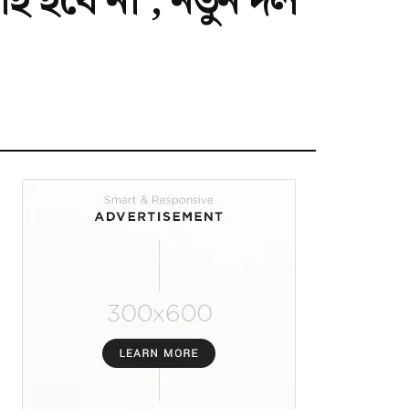
ঁই হবে না’, নতুন দল