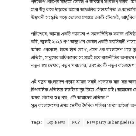
পদক্ষেপ গ্রহণের মাধ্যমে ভোক্তা ও জনস্বার্থ সংরক্ষণ করব। অ
মাথা উঁচু করে দাঁড়াতে আমরা আঞ্চলিক সহযোগিতা ও আন্তর্জাতি
উদ্ভাবনী সংস্কৃতি গড়ে তোলার মাধ্যমে একটি টেকসই, আধুনিক
পরিশেষে, আমরা একটি ন্যায্যতা ও সমতাভিত্তিক সমাজ প্রতিষ্ঠা
করি, জুলাই ২০২৪ গণ-অভ্যুত্থান কেবল একটি ফ্যাসিবাদী শাসন
আমরা একসঙ্গে, হাতে হাত রেখে, এমন এক বাংলাদেশ গড়ে তুলি য
প্রতিষ্ঠা, মানুষের অধিকারের সংগ্রামই হবে রাজনীতির অন্যতম লক
নতুন স্বপ্ন দেখার, নতুন পথচলার, এবং একটি নতুন বাংলাদেশ 
এই নতুন বাংলাদেশ গড়ায় আমরা সবাই প্রত্যেকে যার-যার অবস
রিপাবলিক প্রতিষ্ঠার লড়াইয়ে দৃঢ় চিত্তে এগিয়ে যাই। আম
অধরা কোনো স্বপ্ন নয়, এটি আমাদের প্রতিজ্ঞা!”
সূত্র বাংলাদেশের প্রথম শ্রেণীর দৈনিক পত্রিকা ‘প্রথম আলো’ 
Tags:
Top News
NCP
New party in bangladesh