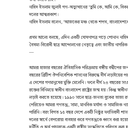
নাহিদ ইসলাম জুলাই গণ–অভ্যুত্থানের ‘তুমি কে, আমি কে, বিকল
দলের আত্মপ্রকাশ।
নাহিদ ইসলাম বলেন, ‘আজকের মঞ্চ থেকে শপথ, বাংলাদেশকে
প্রথম আলো বলছে, এদিন একটি ঘোষণাপত্র পড়ে শোনান নাহিদ। 
বৈষম্য-বিরোধী ছাত্র আন্দোলনের নেতৃত্বে এবং জাতীয় নাগর
—
আমরা হাজার বছরের ঐতিহাসিক পরিক্রমায় বঙ্গীয় বদ্বীপের জনগোষ
বছরের ব্রিটিশ ঔপনিবেশিক শাসনের বিরুদ্ধে দীর্ঘ লড়াইয়ের প
এ দেশের গণমানুষের মুক্তি মেলেনি। ফলে দীর্ঘ ২৩ বছরের সংগ্র
রক্তের বিনিময়ে স্বাধীন বাংলাদেশ রাষ্ট্রের জন্ম হয়। কিন্তু স
লড়াই করতে হয়েছে। ১৯৯০ সালে ছাত্র-জনতা বুকের তাজা রক্ত
পেরিয়েও আমরা গণতন্ত্র, সাম্য, মানবিক মর্যাদা ও সামাজিক 
পারিনি। বরং বিগত ১৫ বছর দেশে একটি নিষ্ঠুর ফ্যাসিবাদী শাসনব্য
দলের স্বার্থে বেপরোয়া ব্যবহার করে গণতন্ত্রকে ধ্বংস করা হয়েছ
দুর্নীতি ও অর্থ পাচারকে একটি রাষ্ট্রীয় সংস্কৃতিতে পরিণত করা 