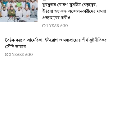
ফুরফুরায় ঘোষণা মুসলিম নেতৃত্বের,
উঠলো ওয়াকফ অন্দোলনকারীদের মামলা
প্রত্যাহারের দাবীও
1 YEAR AGO
বৈঠক করতে আমেরিকা, ইউরোপ ও মধ্যপ্রাচ্যের শীর্ষ কূটনীতিকরা
সৌদি আরবে
2 YEARS AGO