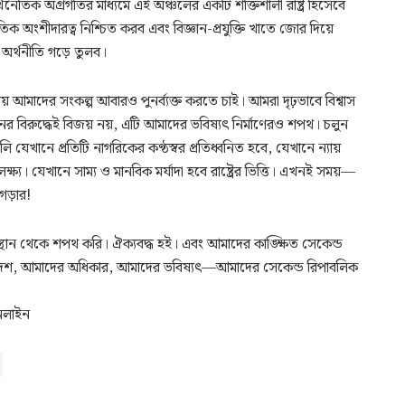
র্থনৈতিক অগ্রগতির মাধ্যমে এই অঞ্চলের একটি শক্তিশালী রাষ্ট্র হিসেবে
ক অংশীদারত্ব নিশ্চিত করব এবং বিজ্ঞান-প্রযুক্তি খাতে জোর দিয়ে
 অর্থনীতি গড়ে তুলব।
য় আমাদের সংকল্প আবারও পুনর্ব্যক্ত করতে চাই। আমরা দৃঢ়ভাবে বিশ্বাস
ের বিরুদ্ধেই বিজয় নয়, এটি আমাদের ভবিষ্যৎ নির্মাণেরও শপথ। চলুন
েখানে প্রতিটি নাগরিকের কণ্ঠস্বর প্রতিধ্বনিত হবে, যেখানে ন্যায়
্ষ্য। যেখানে সাম্য ও মানবিক মর্যাদা হবে রাষ্ট্রের ভিত্তি। এখনই সময়—
গড়ার!
্থান থেকে শপথ করি। ঐক্যবদ্ধ হই। এবং আমাদের কাঙ্ক্ষিত সেকেন্ড
াদের দেশ, আমাদের অধিকার, আমাদের ভবিষ্যৎ—আমাদের সেকেন্ড রিপাবলিক
অনলাইন