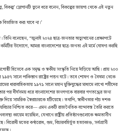
্প, বিকল্প’ স্লোগানটি তুলে ধরে বলেন, বিকল্পের জায়গা থেকে এই নতুন
 বিভাজিত করা যাবে না।’
তিনি বলেছেন, “জুলাই ২০২৪ ছাত্র-জনতার অভ্যুত্থানের প্রেক্ষাপটে
িক কমিটির উদ্যোগে, আমরা বাংলাদেশের ছাত্র-জনতা এই মর্মে ঘোষণা করছি
্ঠী হিসেবে এক সমৃদ্ধ ও স্বকীয় সংস্কৃতি নিয়ে দাঁড়িয়ে আছি। প্রায় ২০০
র ১৯৪৭ সালে পাকিস্তান রাষ্ট্রের পত্তন ঘটে। তবে শোষণ ও বৈষম্য থেকে
ামের ধারাবাহিকতায় ১৯৭১ সালে মহান মুক্তিযুদ্ধের মাধ্যমে লাখো শহীদের
্বাধীনতার পর দীর্ঘসময় ধরে বাংলাদেশের জনগণকে বারবার গণতন্ত্রের জন্য
 দিয়ে সামরিক স্বৈরাচারকে হটিয়েছে। তথাপি, স্বাধীনতার পাঁচ দশক
ন্যায়বিচার নিশ্চিত করে— এমন একটি রাজনৈতিক বন্দোবস্ত তৈরি করতে
বস্থা কায়েম হয়েছিল, যেখানে রাষ্ট্রীয় প্রতিষ্ঠানগুলোকে ক্ষমতাসীন
ে। বিরোধী মতের কণ্ঠরোধ, গুম, বিচারবহির্ভূত হত্যাকাণ্ড, সর্বগ্রাসী
হয়েছে।