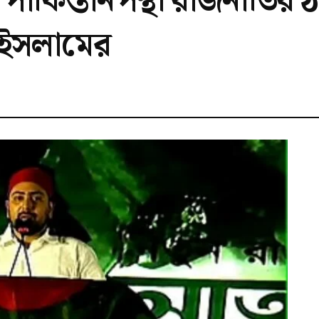
াকিস্তানপন্থী রাজনীতির ঠা
 ইসলামের