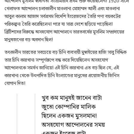
আন্দোলন মুসলিম স্বাধীনতা সংগ্রামীরাই প্রথম শুরু করেছিলেন! 1920 সালে
খেলাফত আন্দোলন চলাকালীন মাওলানা মোহাম্মদ আলী এবং মাওলানা
আবুল কালাম আজাদ সর্বপ্রথম বিদেশি ইংরেজদের তৈরি পণ্য বয়কটের
পরিকল্পনা তৈরি করেছিলেন! পরে যা সারা দেশে ছড়িয়ে পড়েছিল!
ব্রিটিশদের বিরুদ্ধে অসহযোগ আন্দোলনে ভারতবর্ষের মুসলিম সম্প্রদায়ের
মানুষজনের বড় অবদান ছিল!
তৎকালীন ভারতের সবচেয়ে বড় চিনি ব্যবসায়ী মুম্বাইয়ের হাজি সাবু সিদ্দিক
তার চিনি কারখানা সম্পূর্ণরূপে বন্ধ করে দিয়েছিলেন অসহযোগ
আন্দোলনকে সমর্থন জানিয়ে! এই চিনি কারখানা এত বড় ছিল যে, এই
কারখানা থেকে উৎপাদিত চিনি ইংল্যান্ডের মানুষের প্রয়োজনীয় জিনিস
যোগান দিত!
খুব কম মানুষই জানেন বাটা
জুতো কোম্পানির মালিক
ছিলেন একজন মুসলমান!
অসহযোগ আন্দোলনের সময়
একজন ইংরেজ বাটা