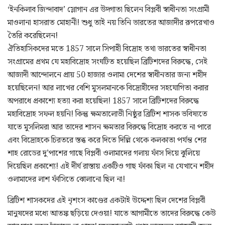
‘ইনকিলাব জিন্দাবাদ’ স্লোগান এর উদ্গাতা ছিলেন বিপ্লবী স্বাধীনতা সংগ্রামী
মাওলানা হাসরাত মোহানী! শুধু তাই নয় তিনি ভারতের আজাদীর রূপরেখাও
তৈরি করেছিলেন!
ঐতিহাসিকদের মতে 1857 সালে সিপাহী বিদ্রোহ তথা ভারতের স্বাধীনতা
সংগ্রামের প্রথম যে মহাবিদ্রোহ সংঘটিত হয়েছিল ব্রিটিশদের বিরুদ্ধে, সেই
আজাদী আন্দোলনে প্রায় 50 হাজার ওলামা দেশের স্বাধীনতার জন্য শহীদ
হয়েছিলেন! আর লাখের বেশি মুসলমানকে বিদ্রোহীদের সহযোগিতা করার
অপরাধে প্রকাশ্যে হত্যা করা হয়েছিল! 1857 সালে ব্রিটিশদের বিরুদ্ধে
মহাবিদ্রোহ সফল হয়নি! কিন্তু ক্ষমতালোভী নিষ্ঠুর ব্রিটিশ শাসক ভবিষ্যতে
যাতে মুসলিমরা আর তাদের শাসন ক্ষমতার বিরুদ্ধে বিদ্রোহ করতে না পারে
এবং বিদ্রোহকে চিরতরে স্তব্ধ করে দিতে দিল্লি থেকে কলকাতা পর্যন্ত শের
শাহ রোডের দু’পাশের গাছে বিপ্লবী ওলামাদের গলায় ফাঁস দিয়ে ঝুলিয়ে
দিয়েছিল প্রকাশ্যে! এই দীর্ঘ রাস্তায় একটিও গাছ ফাঁকা ছিল না যেখানে শহীদ
ওলামাদের লাশ ফাঁসিতে ঝোলানো ছিল না!
ব্রিটিশ শাসকদের এই নৃশংস কাণ্ডের একটাই উদ্দেশ্য ছিল দেশের বিপ্লবী
মানুষদের মধ্যে আতঙ্ক ছড়িয়ে দেওয়া! যাতে আগামীতে তাদের বিরুদ্ধে কেউ