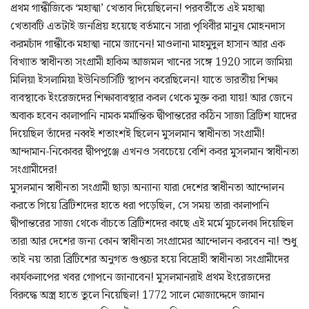
প্রথম গান্ধীজিকে ‘মহাত্মা’ খেতাব দিয়েছিলেন! পরবর্তীতে এই মহাত্মা
খেতাবটি এতটাই জনপ্রিয় হয়েছে বর্তমানে সারা পৃথিবীর মানুষ মোহনদাস
করমচাঁদ গান্ধীকে মহাত্মা নামে জানেন! মাওলানা মাহমুদুল হাসান আর এক
বিখ্যাত স্বাধীনতা সংগ্রামী হাকিম আজমল খানের সঙ্গে 1920 সালে জামিয়া
মিলিয়া ইসলামিয়া ইউনিভার্সিটি স্থাপন করেছিলেন! যাতে ভারতীয় শিক্ষা
ব্যবস্থাকে ইংরেজদের শিক্ষাব্যবস্থার কবল থেকে মুক্ত করা যায়! আর জেনে
অবাক হবেন কালাপানি নামক মর্মান্তিক দ্বীপান্তরের কঠিন সাজা ব্রিটিশ যাদের
দিয়েছিল তাঁদের নব্বই শতাংশই ছিলেন মুসলমান স্বাধীনতা সংগ্রামী!
আন্দামান-নিকোবর দ্বীপপুঞ্জে এখনও সবচেয়ে বেশি কবর মুসলমান স্বাধীনতা
সংগ্রামীদের!
মুসলমান স্বাধীনতা সংগ্রামী ছাড়া অন্যান্য যারা দেশের স্বাধীনতা আন্দোলন
করতে গিয়ে ব্রিটিশদের হাতে ধরা পড়েছিল, সে সময় তারা কালাপানি
দ্বীপান্তরের সাজা থেকে বাঁচতে ব্রিটিশদের কাছে এই মর্মে মুচলেকা দিয়েছিল
তারা আর দেশের জন্য কোন স্বাধীনতা সংগ্রামের আন্দোলন করবেন না! শুধু
তাই নয় তারা ব্রিটিশের অনুগত গুপ্তচর হয়ে বিদ্রোহী স্বাধীনতা সংগ্রামীদের
কার্যকলাপের খবর গোপনে জানাবেন! মুসলমানরাই প্রথম ইংরেজদের
বিরুদ্ধে অস্ত্র হাতে তুলে নিয়েছিল! 1772 সালে মোজাদ্দেদে জামান