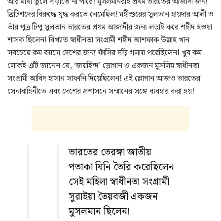
আর মাথা তুলে দাঁড়াতে না পারে! মুসলমানরাই প্রথম ভারতের আজাদী জন্য
ব্রিটিশদের বিরুদ্ধে যুদ্ধ করতে নেমেছিল! মহীশুরের সুলতান হায়দার আলী ও
তাঁর পুত্র টিপু সুলতান ভারতের প্রথম আজাদীর জন্য লড়াই করে শহীদ হওয়া
শাসক ছিলেন! বিখ্যাত স্বাধীনতা সংগ্রামী শহীদ আশফাক উল্লাহ খান
সবচেয়ে কম বয়সে দেশের জন্য ফাঁসির দড়ি গলায় পরেছিলেন! খুব কম
লোকই এটি জানেন যে, ‘জয়হিন্দ’ স্লোগান ও একজন মুসলিম স্বাধীনতা
সংগ্রামী আবিদ হাসান সাফানি দিয়েছিলেন! এই শ্লোগান আজও ভারতের
সেনাবাহিনীতে এবং দেশের প্রশাসনে সম্মানের সঙ্গে ব্যবহার করা হয়!
ভারতের তেরঙ্গা জাতীয়
পতাকা যিনি তৈরি করেছিলেন
সেই মহিলা স্বাধীনতা সংগ্রামী
সুরাইয়া তৈয়বজী একজন
মুসলমান ছিলেন!