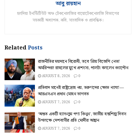
আবু রায়হান
হলদিয়া ইনস্টিটিউট অফ টেকনোলজির বায়োটেকনোলজি বিভাগের
সহকারী অধ্যাপক, কবি, সাংবাদিক ও প্রাবন্ধিক।
Related
Posts
রাজনীতির ময়দানে বিরোধী, তবে ‘প্রিয় বিজেপি নেতা’
অমরিন্দর! রাহুলের মুখে প্রশংসা, পালটা বললেন ক্যাপ্টেন
AUGUST 8, 2026
0
প্রতিবাদ মানেই রাষ্ট্রদ্রোহ নয়, তরুণদের ক্ষোভ ন্যায্য’—
আরএসএস প্রধান মোহন ভাগবত
AUGUST 7, 2026
0
‘অন্তত একটি হ্যান্ডলুম পণ্য কিনুন’, জাতীয় হস্তশিল্প দিবস
উপলক্ষে দেশবাসীর প্রতি মোদীর আহ্বান
AUGUST 7, 2026
0