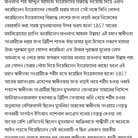
মাওলানা শাহ আব্দুল আজিজ ইংরেজদের বিরুদ্ধে ফতোয়া দিয়ে এলান
করেছিলেন ইংরেজদের গোলামী হারাম বলে! সেই সঙ্গে তিনি ঘোষণা
করেছিলেন ইংরেজদের বিরুদ্ধে দেশের জন্য লড়াই করে নিজেদের
কোরবানি করা সমস্ত মুসলমানদের উপর ফরয বলে! 1857 সালের
মহাবিদ্রোহের প্ল্যানিং করেছিলেন মাওলানা আহমদ উল্লাহ! এই মহান স্বাধীনতা
সংগ্রামীকে ধরার জন্য ব্রিটিশ শাসক তাঁর মাথার মূল্য হিসাবে পঞ্চাশ হাজার
টাকা পুরস্কার মূল্য ঘোষণা করেছিল! এত টাকার পুরস্কার মূল্যের লোভ
সামলাতে না পেরে রাজা জগন্নাথ পয়সার লালচে মাওলানা আহমদ উল্লাহ শাহ
এর গোপন ডেরার খোঁজ দিয়ে দিয়েছিলেন ইংরেজদের কাছে! ফলে এই
মহান স্বাধীনতা সংগ্রামীকে শহীদ হতে হয়েছিল ইংরেজদের হাতে! 1857
সালের মহাসংগ্রাম এদেশের স্বাধীনতার জন্য লড়াই করে শহীদ হওয়া নব্বই
শতাংশ স্বাধীনতা সংগ্রামীরা ছিলেন মুসলমান! জেনারেল ডায়ারের নির্দেশে
জালিয়ানওয়ালাবাগ হত্যাকাণ্ডে ব্রিটিশ সেনাদের গুলি খেয়ে শহীদ হওয়া
মানুষদের বেশিরভাগই ছিলেন মুসলিম! ভারতের স্বাধীনতা সংগ্রামে নেতৃত্ব
দানকারী সংগঠন ইন্ডিয়ান ন্যাশনাল কংগ্রেস দলের নেতৃত্ব দেওয়া নয়
জনের বেশি প্রেসিডেন্ট ছিলেন মুসলমান! আফ্রিকাতে গান্ধীজী যে কলেজে
আইন পড়তে গিয়েছিলেন সেই কলেজটি ও ছিল একজন ভারতীয়