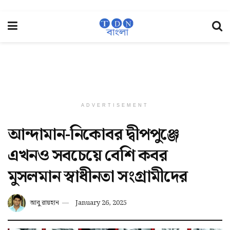
ADVERTISEMENT
আন্দামান-নিকোবর দ্বীপপুঞ্জে
এখনও সবচেয়ে বেশি কবর
মুসলমান স্বাধীনতা সংগ্রামীদের
আবু রায়হান
January 26, 2025