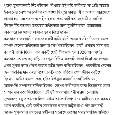
পুস্তক মুসলমানরাই লিখেছিলেন! বিখ্যাত উর্দু কবি স্বাধীনতা সংগ্রামী আল্লামা
ইকবালের লেখা ‘সারেজাঁহা সে আচ্ছা হিন্দুস্তা হামারা’ গীত আজও সারাদেশে
গাওয়া হয়! দেশের জন্য শহীদ হওয়া প্রথম স্বাধীনতা সংগ্রামী সাংবাদিক
ছিলেন মীর বাকের! ভারতের স্বাধীনতার জন্য মুসলিম রাজা-মহারাজারা
অকাতরে নিজেদের খাজানা তুলে দিয়েছিলেন!
কলকাতার তৎকালীন সবচেয়ে ধনী ব্যক্তি হাজী ওসমান সইদ নিজের সমস্ত
সম্পদ দেশের স্বাধীনতার জন্য উৎসর্গ করেছিলেন! হাজী ওসমান সইদ কত
বড় ধনী ব্যক্তি ছিলেন তার একটি ছোট্ট উদাহরণ হল 1920 সাল পর্যন্ত
কলকাতাতে যত বড় বাড়ি এবং স্কুল বিল্ডিং সবগুলি তাঁরই ছিল! কলকাতায়
প্রথম সুপার ক্যাস স্টোর বাজার হাজি সইদ বানিয়েছিলেন! পরবর্তীতে দেশের
জন্য সবকিছু দান করে নিজে একটি ভাড়া বাড়িতে শেষ জীবন কাটিয়ে
ছিলেন! আমির হামজা এবং হাবিব ইউসুফ মারফানি কোটিপতি নয়,
আরবপতি সম্পদের মালিক ছিলেন! দেশের স্বাধীনতার জন্য নিজেদের সমস্ত
সম্পদ দান করে দিয়েছিলেন এই দুই আরবপতি ধনী মানুষ! নেতাজি
সুভাষচন্দ্র বসু র আজাদ হিন্দ ফৌজ আফগানিস্তানে যে স্বাধীন ভারত সরকার
গঠন করেছিল, সেই স্বাধীন সরকারের ন’জন মন্ত্রীর মধ্যে পাঁচ জন মন্ত্রী
ছিলেন মুসলমান! ভারতের স্বাধীনতা সংগ্রামে দেশের সমস্ত মসজিদ গুলিকে