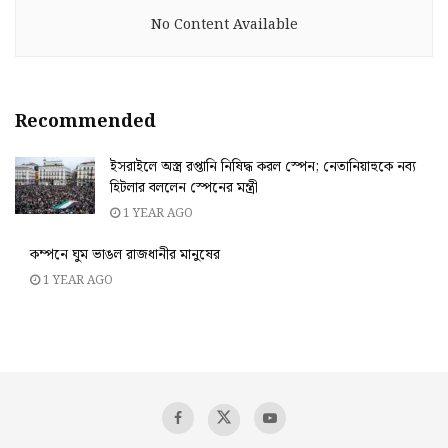
No Content Available
Recommended
ইসরাইলে অস্ত্র রপ্তানি নিষিদ্ধ করল স্পেন; নেতানিয়াহুকে নব্য
হিটলার বললেন স্পেনের মন্ত্রী
1 YEAR AGO
কম্পনে ঘুম ভাঙল রাজধানীর মানুষের
1 YEAR AGO