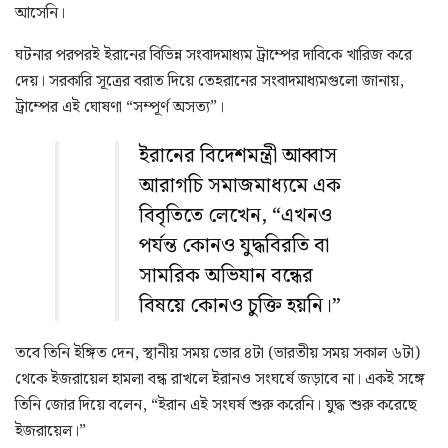
আসেনি।
ঘটনার পরপরই ইরানের বিভিন্ন সংবাদমাধ্যম ট্রাম্পের দাবিকে খারিজ করে
দেয়। সরকারি সূত্রের বরাত দিয়ে তেহরানের সংবাদমাধ্যমগুলো জানায়,
ট্রাম্পের এই ঘোষণা “সম্পূর্ণ অসত্য”।
ইরানের বিদেশমন্ত্রী আব্বাস
আরাগচি সমাজমাধ্যমে এক
বিবৃতিতে লেখেন, “এখনও
পর্যন্ত কোনও যুদ্ধবিরতি বা
সামরিক অভিযান বন্ধের
বিষয়ে কোনও চুক্তি হয়নি।”
তবে তিনি ইঙ্গিত দেন, স্থানীয় সময় ভোর ৪টা (ভারতীয় সময় সকাল ৬টা)
থেকে ইজরায়েল হামলা বন্ধ রাখলে ইরানও সংঘর্ষে জড়াবে না। একই সঙ্গে
তিনি জোর দিয়ে বলেন, “ইরান এই সংঘর্ষ শুরু করেনি। যুদ্ধ শুরু করেছে
ইজরায়েল।”