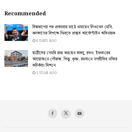
Recommended
বিশ্বকাপের পর প্রথমবার মাঠে নামছেন লিওনেল মেসি,
কলম্বাসের বিপক্ষে ফিরতে প্রস্তুত আর্জেন্টাইন অধিনায়ক
6 DAYS AGO
ছাত্রীদের সেহ‌রি রান্না কর‌ছেন বাবলু, রতন, ইফতা‌রের
আয়োজ‌নে গৌরাঙ্গ, পিকু, কৃষ্ণ, রমযা‌নে সম্প্রী‌তির ন‌জির
ক‌চিকাঁচা মিশ‌নে
1 YEAR AGO