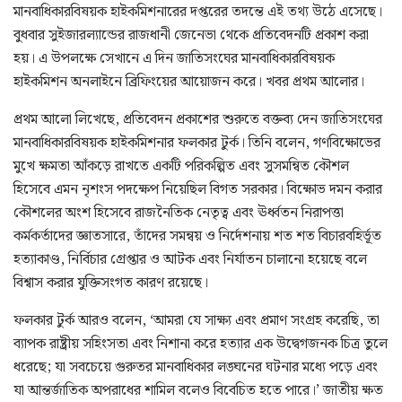
মানবাধিকারবিষয়ক হাইকমিশনারের দপ্তরের তদন্তে এই তথ্য উঠে এসেছে।
বুধবার সুইজারল্যান্ডের রাজধানী জেনেভা থেকে প্রতিবেদনটি প্রকাশ করা
হয়। এ উপলক্ষে সেখানে এ দিন জাতিসংঘের মানবাধিকারবিষয়ক
হাইকমিশন অনলাইনে ব্রিফিংয়ের আয়োজন করে। খবর প্রথম আলোর।
প্রথম আলো লিখেছে, প্রতিবেদন প্রকাশের শুরুতে বক্তব্য দেন জাতিসংঘের
মানবাধিকারবিষয়ক হাইকমিশনার ফলকার টুর্ক। তিনি বলেন, গণবিক্ষোভের
মুখে ক্ষমতা আঁকড়ে রাখতে একটি পরিকল্পিত এবং সুসমন্বিত কৌশল
হিসেবে এমন নৃশংস পদক্ষেপ নিয়েছিল বিগত সরকার। বিক্ষোভ দমন করার
কৌশলের অংশ হিসেবে রাজনৈতিক নেতৃত্ব এবং ঊর্ধ্বতন নিরাপত্তা
কর্মকর্তাদের জ্ঞাতসারে, তাঁদের সমন্বয় ও নির্দেশনায় শত শত বিচারবহির্ভূত
হত্যাকাণ্ড, নির্বিচার গ্রেপ্তার ও আটক এবং নির্যাতন চালানো হয়েছে বলে
বিশ্বাস করার যুক্তিসংগত কারণ রয়েছে।
ফলকার টুর্ক আরও বলেন, ‘আমরা যে সাক্ষ্য এবং প্রমাণ সংগ্রহ করেছি, তা
ব্যাপক রাষ্ট্রীয় সহিংসতা এবং নিশানা করে হত্যার এক উদ্বেগজনক চিত্র তুলে
ধরেছে; যা সবচেয়ে গুরুতর মানবাধিকার লঙ্ঘনের ঘটনার মধ্যে পড়ে এবং
যা আন্তর্জাতিক অপরাধের শামিল বলেও বিবেচিত হতে পারে।’ জাতীয় ক্ষত