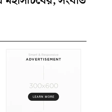
সংঘ মহাসচিবের, সংঘাত