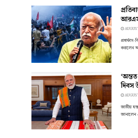
প্রতিব
আরএসএ
AUGUST
প্রশ্নফাঁস
করলেন আর
‘অন্তত
দিবস 
AUGUST
জাতীয় হস্
জানালেন প্