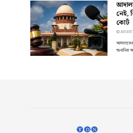
আদালতে
নেই, ন
কোর্ট
AUGUST
আদালতের 
শুনানির অ