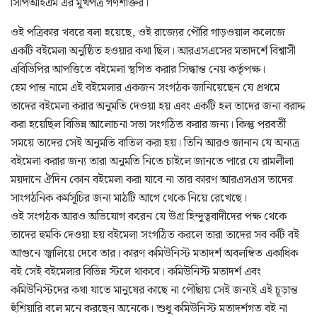
সিপিআইএম এর মুখপত্র গণশক্তির।
ওই পত্রিকার খবরে বলা হয়েছে, ওই রাজ্যের পৌরি গাড়ওয়াল কলেজে
একটি বইমেলা অনুষ্ঠিত হওয়ার কথা ছিল। আরএসএসের মতাদর্শে বিশ্বাসী
এবিভিপির আপত্তিতে বইমেলা স্থগিত করার সিদ্ধান্ত নেয় কর্তৃপক্ষ।
হেম পান্ত নামে এই বইমেলার একজন সংগঠক জানিয়েছেন যে প্রথমে
তাদের বইমেলা করার অনুমতি দেওয়া হয় এবং একটি হল তাদের জন্য বরাদ্দ
করা হয়েছিল বিভিন্ন আলোচনা সভা সংগঠিত করার জন্য। কিন্তু পরবর্তী
সময়ে তাদের সেই অনুমতি বাতিল করা হয়। তিনি আরও জানান যে অন্যত্র
বইমেলা করার জন্য তারা অনুমতি নিতে চাইলে জানতে পারে যে রামলীলা
ময়দানে ঐদিন কোন বইমেলা করা যাবে না তার কারণ আরএসএস তাদের
সাংগঠনিক কর্মসূচির জন্য মাঠটি আগে থেকে নিয়ে রেখেছে।
ওই সংগঠক আরও অভিযোগ করেন যে উগ্র হিন্দুত্ববাদীদের পক্ষ থেকে
তাদের হুমকি দেওয়া হয় বইমেলা সংগঠিত করলে তারা তাদের সব কটি বই
আগুনে জ্বালিয়ে দেবে তার। কারণ কমিউনিস্ট মতাদর্শ অবলম্বিত একাধিক
বই সেই বইমেলার বিভিন্ন স্টলে থাকবে। কমিউনিস্ট মতাদর্শ এবং
কমিউনিস্টদের কথা যাতে মানুষের কাছে না পৌঁছায় সেই জন্যই এই চূড়ান্ত
হুঁশিয়ারি বলে মনে করছেন অনেকে। শুধু কমিউনিস্ট মতাদর্শগত বই না