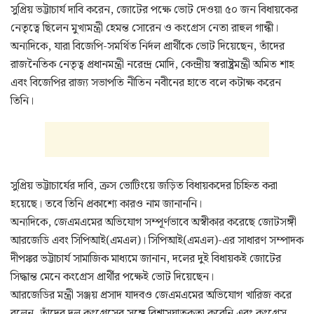
সুপ্রিয় ভট্টাচার্য দাবি করেন, জোটের পক্ষে ভোট দেওয়া ৫০ জন বিধায়কের
নেতৃত্বে ছিলেন মুখ্যমন্ত্রী হেমন্ত সোরেন ও কংগ্রেস নেতা রাহুল গান্ধী।
অন্যদিকে, যারা বিজেপি-সমর্থিত নির্দল প্রার্থীকে ভোট দিয়েছেন, তাঁদের
রাজনৈতিক নেতৃত্ব প্রধানমন্ত্রী নরেন্দ্র মোদি, কেন্দ্রীয় স্বরাষ্ট্রমন্ত্রী অমিত শাহ
এবং বিজেপির রাজ্য সভাপতি নীতিন নবীনের হাতে বলে কটাক্ষ করেন
তিনি।
সুপ্রিয় ভট্টাচার্যের দাবি, ক্রস ভোটিংয়ে জড়িত বিধায়কদের চিহ্নিত করা
হয়েছে। তবে তিনি প্রকাশ্যে কারও নাম জানাননি।
অন্যদিকে, জেএমএমের অভিযোগ সম্পূর্ণভাবে অস্বীকার করেছে জোটসঙ্গী
আরজেডি এবং সিপিআই(এমএল)। সিপিআই(এমএল)-এর সাধারণ সম্পাদক
দীপঙ্কর ভট্টাচার্য সামাজিক মাধ্যমে জানান, দলের দুই বিধায়কই জোটের
সিদ্ধান্ত মেনে কংগ্রেস প্রার্থীর পক্ষেই ভোট দিয়েছেন।
আরজেডির মন্ত্রী সঞ্জয় প্রসাদ যাদবও জেএমএমের অভিযোগ খারিজ করে
বলেন, তাঁদের দল কংগ্রেসের সঙ্গে বিশ্বাসঘাতকতা করেনি এবং কংগ্রেস