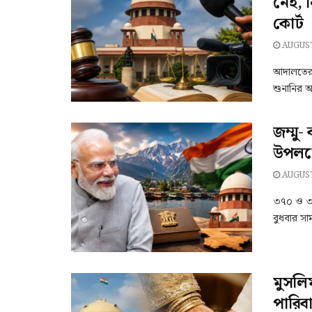
নেই, ন
কোর্ট
AUGUST
আদালতের 
শুনানির অ
জম্মু-
উপলক্ষে
AUGUST
৩৭০ ও ৩৫(এ
বুধবার সা
মুসলি
পারিব