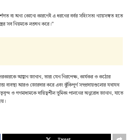
ত বা অন্য কোনো কারণেই এ ধরনের বর্বর সহিংসতা ন্যায়সঙ্গত হতে
্রের সব নিয়মকে লঙ্ঘন করে।”
র সরকারকে আহ্বান জানান, তারা যেন নিরপেক্ষ, কার্যকর ও কঠোর
ত্তা ব্যবস্থা আরও জোরদার করে এবং ঝুঁকিপূর্ণ সম্প্রদায়গুলোর যথাযথ
নেতৃবৃন্দ ও গণমাধ্যমকে দায়িত্বশীল ভূমিকা পালনের অনুরোধ জানান, যাতে
হয়।
Tweet