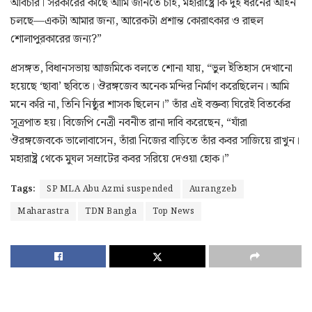
অবিচার। সরকারের কাছে আমি জানতে চাই, মহারাষ্ট্রে কি দুই ধরনের আইন
চলছে—একটা আমার জন্য, আরেকটা প্রশান্ত কোরাৎকার ও রাহুল
শোলাপুরকারের জন্য?”
প্রসঙ্গত, বিধানসভায় আজমিকে বলতে শোনা যায়, “ভুল ইতিহাস দেখানো
হয়েছে ‘ছাবা’ ছবিতে। ঔরঙ্গজেব অনেক মন্দির নির্মাণ করেছিলেন। আমি
মনে করি না, তিনি নিষ্ঠুর শাসক ছিলেন।” তাঁর এই বক্তব্য ঘিরেই বিতর্কের
সূত্রপাত হয়। বিজেপি নেত্রী নবনীত রানা দাবি করেছেন, “যাঁরা
ঔরঙ্গজেবকে ভালোবাসেন, তাঁরা নিজের বাড়িতে তাঁর কবর সাজিয়ে রাখুন।
মহারাষ্ট্র থেকে মুঘল সম্রাটের কবর সরিয়ে দেওয়া হোক।”
Tags:
SP MLA Abu Azmi suspended
Aurangzeb
Maharastra
TDN Bangla
Top News