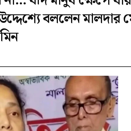
না… যদি মানুষ ক্ষেপে যায
 উদ্দেশ্যে বললেন মালদার ম
সমিন