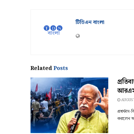
টিডিএন বাংলা
Related
Posts
প্রতিব
আরএসএ
AUGUST
প্রশ্নফাঁস
করলেন আর