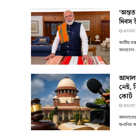
‘অন্তত
দিবস 
AUGUST
জাতীয় হস্
জানালেন প্
আদালতে
নেই, ন
কোর্ট
AUGUST
আদালতের 
শুনানির অ