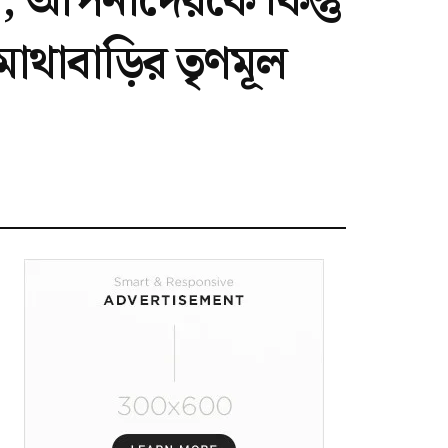
়, আপনাদেরকে কিন্তু
োথাবাড়ির তৃণমূল