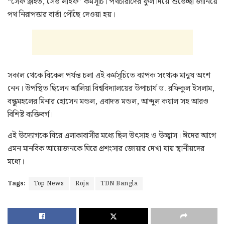
“সেফ ড্রাইভ, সেভ লাইফ” কর্মসূচি। পথচারীদের ফুল দিয়ে শুভেচ্ছা জানিয়ে
পথ নিরাপত্তার বার্তা পৌঁছে দেওয়া হয়।
সকাল থেকে বিকেল পর্যন্ত চলা এই কর্মসূচিতে ব্যাপক সংখ্যক মানুষ অংশ
নেন। উপস্থিত ছিলেন আলিয়া বিশ্ববিদ্যালয়ের উপাচার্য ড. রফিকুল ইসলাম,
বন্ধুমহলের মিনার হোসেন মন্ডল, এবাদত মন্ডল, আব্দুল কয়াল সহ আরও
বিশিষ্ট ব্যক্তিবর্গ।
এই উদ্যোগকে ঘিরে এলাকাবাসীর মধ্যে ছিল উৎসাহ ও উচ্ছ্বাস। ঈদের আগে
এমন মানবিক আয়োজনকে ঘিরে প্রশংসার জোয়ার দেখা যায় স্থানীয়দের
মধ্যে।
Tags:
Top News
Roja
TDN Bangla