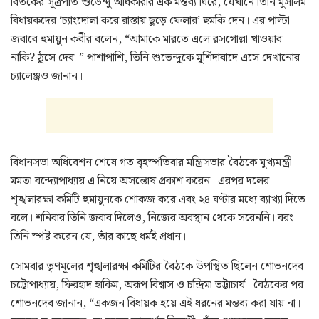
বিতর্কের সূত্রপাত শুভেন্দু অধিকারীর এক মন্তব্য ঘিরে, যেখানে তিনি মুসলিম
বিধায়কদের ‘চ্যাংদোলা করে রাস্তায় ছুড়ে ফেলার’ হুমকি দেন। এর পাল্টা
জবাবে হুমায়ুন কবীর বলেন, “আমাকে মারতে এলে রসগোল্লা খাওয়াব
নাকি? ঠুসে দেব।” পাশাপাশি, তিনি শুভেন্দুকে মুর্শিদাবাদে এসে দেখানোর
চ্যালেঞ্জও জানান।
বিধানসভা অধিবেশন শেষে গত বৃহস্পতিবার মন্ত্রিসভার বৈঠকে মুখ্যমন্ত্রী
মমতা বন্দ্যোপাধ্যায় এ নিয়ে অসন্তোষ প্রকাশ করেন। এরপর দলের
শৃঙ্খলারক্ষা কমিটি হুমায়ুনকে শোকজ করে এবং ২৪ ঘণ্টার মধ্যে ব্যাখ্যা দিতে
বলে। শনিবার তিনি জবাব দিলেও, নিজের অবস্থান থেকে সরেননি। বরং
তিনি স্পষ্ট করেন যে, তাঁর কাছে ধর্মই প্রধান।
সোমবার তৃণমূলের শৃঙ্খলারক্ষা কমিটির বৈঠকে উপস্থিত ছিলেন শোভনদেব
চট্টোপাধ্যায়, ফিরহাদ হাকিম, অরূপ বিশ্বাস ও চন্দ্রিমা ভট্টাচার্য। বৈঠকের পর
শোভনদেব জানান, “একজন বিধায়ক হয়ে এই ধরনের মন্তব্য করা যায় না।