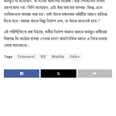
হুমায়ুন যা বলেছেন, তা দলের আদর্শের বিরোধী। তাঁর শোকজের জবাব
গ্রহণযোগ্য নয়। তিনি বলেছেন, এটা তাঁর জাতের ব্যাপার। কিন্তু এতে
সংবিধানকে অবজ্ঞা করা হয়। তাই তাঁকে মঙ্গলবার কমিটির সামনে হাজিরা
দিতে হবে। আমরা তাঁকে কিছু নির্দেশ দেব, যা তাঁকে মানতেই হবে।”
এই পরিস্থিতিতে প্রশ্ন উঠছে, দলীয় নির্দেশ অমান্য করলে হুমায়ুন কবীরের
বিরুদ্ধে কি কঠোর ব্যবস্থা নেওয়া হবে? রাজনৈতিক মহলে এ নিয়ে চলছে
জোর আলোচনা।
Tags:
Trinamool
BJP
Muslim
Police