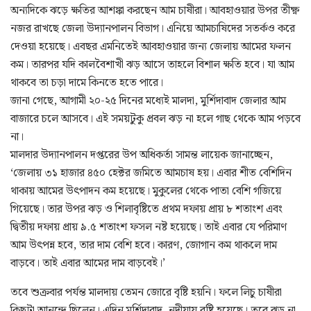
অন্যদিকে ঝড়ে ক্ষতির আশঙ্কা করছেন আম চাষীরা। আবহাওয়ার উপর তীক্ষ্ণ
নজর রাখছে জেলা উদ্যানপালন বিভাগ। এনিয়ে আমচাষিদের সতর্কও করে
দেওয়া হয়েছে। এবছর এমনিতেই আবহাওয়ার জন্য জেলায় আমের ফলন
কম। তারপর যদি কালবৈশাখী ঝড় আসে তাহলে বিশাল ক্ষতি হবে। যা আম
থাকবে তা চড়া দামে কিনতে হতে পারে।
জানা গেছে, আগামী ২০-২৫ দিনের মধ্যেই মালদা, মুর্শিদাবাদ জেলার আম
বাজারে চলে আসবে। এই সময়টুকু প্রবল ঝড় না হলে গাছ থেকে আম পড়বে
না।
মালদার উদ্যানপালন দপ্তরের উপ অধিকর্তা সামন্ত লায়েক জানাচ্ছেন,
‘জেলায় ৩১ হাজার ৪৫০ হেক্টর জমিতে আমচাষ হয়। এবার শীত বেশিদিন
থাকায় আমের উৎপাদন কম হয়েছে। মুকুলের থেকে পাতা বেশি গজিয়ে
গিয়েছে। তার উপর ঝড় ও শিলাবৃষ্টিতে প্রথম দফায় প্রায় ৮ শতাংশ এবং
দ্বিতীয় দফায় প্রায় ৯.৫ শতাংশ ফসল নষ্ট হয়েছে। তাই এবার যে পরিমাণ
আম উৎপন্ন হবে, তার দাম বেশি হবে। কারণ, জোগান কম থাকলে দাম
বাড়বে। তাই এবার আমের দাম বাড়বেই।’
তবে শুক্রবার পর্যন্ত মালদায় তেমন জোরে বৃষ্টি হয়নি। ফলে লিচু চাষীরা
কিছুটা আনন্দে ছিলেন। এদিন মুর্শিদাবাদ, নদীয়ায় বৃষ্টি হয়েছে। তবে ঝড় না