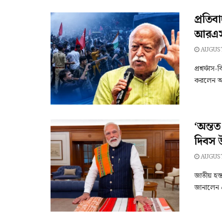
প্রতিব
আরএসএ
AUGUST
প্রশ্নফাঁস
করলেন আর
‘অন্তত
দিবস 
AUGUST
জাতীয় হস্
জানালেন প্