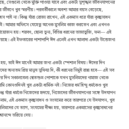
, সেগুলো থেকে মুক্তি পাওয়া যাবে এবং একটা সুশৃঙ্খল জীবনযাপনের
 জীবনে খুব স্মরণীয়। পরবর্তীকালে অবশ্য আমার বয়স বেড়েছে,
াই না। কিন্তু যাঁরা রোজা রাখেন, এই একমাস ধরে যাঁরা কৃচ্ছ্রসাধন
 জানাই। আমার অফিসে যেহেতু অনেক মুসলিম কাজ করতেন এবং এখনও
ের আয়োজন হয়। শরবৎ, ছোলা ভুনা, বিভিন্ন ধরনের ভাজাভুজি, ফল— এই
িয়েছে। এই ইফতারের পাশাপাশি ঈদ এলেই এখন আলাদা একটা উত্তেজনা
হয়, তাই ঈদ মানেই আমার জন্য একটা স্পেশাল বিষয়। ঈদের দিন
াদের অন্যতম প্রিয় মানুষ সুফিয়া দি, কী ধরনের সিমুই রান্না হবে— এই সব
 দিন সকালবেলা শ্বেতশুভ্র পোশাকে যখন মুসলিমদের নামাজ থেকে
কোনওদিনই খুব একটা ধার্মিক নই। নিজের ধর্ম হিন্দু ধর্মকেও খুব
্তু যাঁরা ধর্মকে নিজেদের হৃদয়ে, নিজেদের জীবনযাপনের সঙ্গে উদযাপন
ললাম, এই একমাস কৃচ্ছ্রসাধন ও সংযমের করে তারপরে যে উদযাপন, খুব
িমদের যে ত্যাগ, সংযমের দীক্ষা হয়, তারপরে একমাসের কৃচ্ছ্রসাধনের
নন্দে ভরিয়ে দেয়।