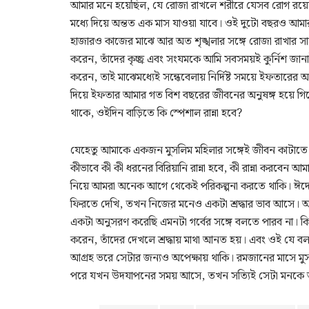
আমার মনে হয়েছিল, যে রোজা রাখলে শরীরে যেসব রোগ রয়েছে
মধ্যে দিয়ে অন্তত এক মাস যাওয়া যাবে। ওই দুটো বছরও আমার
হাজারও কাজের মাঝে আর অত শৃঙ্খলার সঙ্গে রোজা রাখার সাহস প
করেন, তাঁদের কৃচ্ছ্র এবং সংযমকে আমি সবসময়ই কুর্নিশ
করেন, তাই মাঝেমধ্যেই সন্ধেবেলায় নির্দিষ্ট সময়ে ইফতার
দিয়ে ইফতার আমার গত বিশ বছরের জীবনের অনুষঙ্গ হয়ে গ
থাকে, ওইদিন বাড়িতে কি স্পেশাল রান্না হবে?
যেহেতু আমাকে একজন মুসলিম মহিলার সঙ্গেই জীবন কাটাতে 
কীভাবে কী কী ধরনের বিরিয়ানি রান্না হবে, কী রান্না করবেন আম
নিয়ে আমরা অনেক আগে থেকেই পরিকল্পনা করতে থাকি। ঈদের
ফিরতে দেখি, তখন নিজের মনেও একটা শ্রদ্ধার ভাব আসে। আমি 
একটা অনুসরণ করেছি এমনটা গর্বের সঙ্গে বলতে পারব না। কিন
করেন, তাঁদের দেখলে শ্রদ্ধায় মাথা আনত হয়। এবং ওই যে ব
আগ্রহ ভরে সেটার জন্যও অপেক্ষায় থাকি। রমজানের মাসে মুসল
পরে যখন উদযাপনের সময় আসে, তখন সত্যিই সেটা মনকে আ