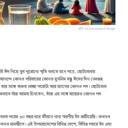
ছবি: AI-Generated Image
াই ঈদ নিয়ে খুব পুরোনো স্মৃতি বলতে মনে পড়ে, ছোটবেলায়
ন্দে কোনও পরিবারের কোনও মুসলিম বন্ধু ঈদের দিন নেমন্তন্ন
তই, তার সঙ্গে থাকত লাচ্ছা পরোটা আর মাংসের কোনও পদ। ছোটবেলা
কভাবে যাঁরা আমায় চিনতেন, তাঁরা এর সঙ্গে মাছেরও কোনও পদ
াহলে বলব পরের ৩০ বছর ধরে জীবনে নানা স্মরণীয় ইদ কাটিয়েছি। কখনও
কখনও মালদ্বীপে। এই উপমহাদেশের বিভিন্ন দেশে, বিভিন্ন শহরে ইদ এবং