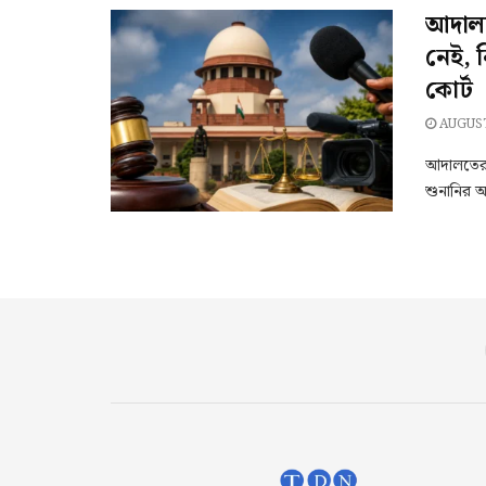
আদালতে
নেই, ন
কোর্ট
AUGUST
আদালতের 
শুনানির অ