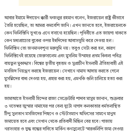
আবার ইমামে ঈদায়েন ক্কারী ফজলুর রহমান বলেন, ইজরায়েল রাষ্ট্র কীভাবে
তৈরি হয়েছিল, তা আমরা কমবেশি জানি। এখন জানতে হবে, ইজরায়েলকে
কেন ফিলিস্তিনি ভূখণ্ডে এনে বসানো হয়েছিল। পৃথিবীতে এত জায়গা থাকতে
কেন মধ্যপ্রাচ্যের বুকের ওপর ইহুদিদের আবাসভূমি করে দেওয়া হল।
ফিলিস্তিন তো জনমানবশূন্য মরুভূমি নয়। তবুও সেটা করা হল, কারণ
ফিলিস্তিনেই রয়েছে জেরুসালেম এবং মুসলিম উম্মাহর প্রথম কিবলা পবিত্র
বায়তুল মুকাদ্দাস। বিশ্বের তৃতীয় বৃহত্তম ও সুপ্রাচীন ইসলামী ঐতিহ্যবাহী এই
মসজিদ নিয়ন্ত্রণ করছে ইজরায়েল। সেখানে নামায আদায় করতে গেলে
মুসল্লিদের বাধা দেওয়া হয়, প্রহার করা হয়, এমনকি গুলি চালিয়ে হত্যা করা
হয়।
জামাআতে ইসলামী হিন্দের রাজ্য সেক্রেটারি শাদাব মাসুম জানান, শুক্রবার
৩ নভেম্বর জুম্মার নামাযের পর বেলা দুটো নাগাদ কলকাতার ধর্মতলাস্থিত
টিপু সুলতান মসজিদের পিছনে ও স্টেটসম্যান অফিসের সামনে মানুষ
জমায়েত হবে এবং সেখান থেকে প্রতিবাদী মিছিল বের হবে। গাজায়
নরসংহার ও যুদ্ধ বন্ধের দাবিতে মার্কিন কনসুলেটে স্মারকলিপি জমা দেওয়া