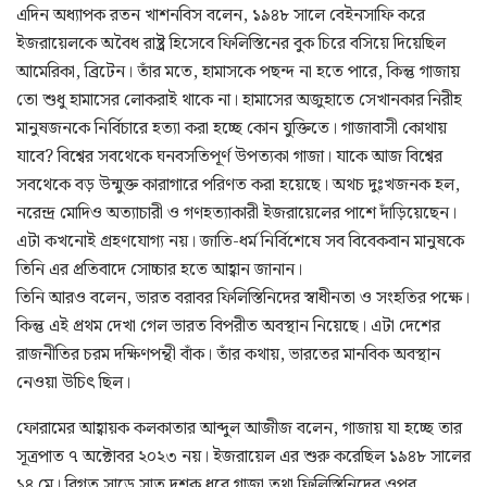
এদিন অধ্যাপক রতন খাশনবিস বলেন, ১৯৪৮ সালে বেইনসাফি করে
ইজরায়েলকে অবৈধ রাষ্ট্র হিসেবে ফিলিস্তিনের বুক চিরে বসিয়ে দিয়েছিল
আমেরিকা, ব্রিটেন। তাঁর মতে, হামাসকে পছন্দ না হতে পারে, কিন্তু গাজায়
তো শুধু হামাসের লোকরাই থাকে না। হামাসের অজুহাতে সেখানকার নিরীহ
মানুষজনকে নির্বিচারে হত্যা করা হচ্ছে কোন যুক্তিতে। গাজাবাসী কোথায়
যাবে? বিশ্বের সবথেকে ঘনবসতিপূর্ণ উপত্যকা গাজা। যাকে আজ বিশ্বের
সবথেকে বড় উন্মুক্ত কারাগারে পরিণত করা হয়েছে। অথচ দুঃখজনক হল,
নরেন্দ্র মোদিও অত্যাচারী ও গণহত্যাকারী ইজরায়েলের পাশে দাঁড়িয়েছেন।
এটা কখনোই গ্রহণযোগ্য নয়। জাতি-ধর্ম নির্বিশেষে সব বিবেকবান মানুষকে
তিনি এর প্রতিবাদে সোচ্চার হতে আহ্বান জানান।
তিনি আরও বলেন, ভারত বরাবর ফিলিস্তিনিদের স্বাধীনতা ও সংহতির পক্ষে।
কিন্তু এই প্রথম দেখা গেল ভারত বিপরীত অবস্থান নিয়েছে। এটা দেশের
রাজনীতির চরম দক্ষিণপন্থী বাঁক। তাঁর কথায়, ভারতের মানবিক অবস্থান
নেওয়া উচিৎ ছিল।
ফোরামের আহ্বায়ক কলকাতার আব্দুল আজীজ বলেন, গাজায় যা হচ্ছে তার
সূত্রপাত ৭ অক্টোবর ২০২৩ নয়। ইজরায়েল এর শুরু করেছিল ১৯৪৮ সালের
১৪ মে। বিগত সাড়ে সাত দশক ধরে গাজা তথা ফিলিস্তিনিদের ওপর