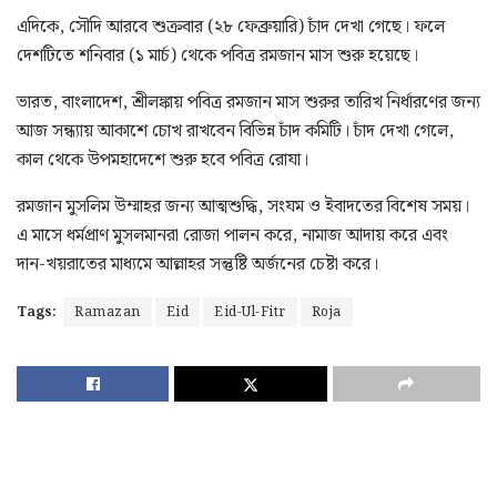
এদিকে, সৌদি আরবে শুক্রবার (২৮ ফেব্রুয়ারি) চাঁদ দেখা গেছে। ফলে
দেশটিতে শনিবার (১ মার্চ) থেকে পবিত্র রমজান মাস শুরু হয়েছে।
ভারত, বাংলাদেশ, শ্রীলঙ্কায় পবিত্র রমজান মাস শুরুর তারিখ নির্ধারণের জন্য
আজ সন্ধ্যায় আকাশে চোখ রাখবেন বিভিন্ন চাঁদ কমিটি। চাঁদ দেখা গেলে,
কাল থেকে উপমহাদেশে শুরু হবে পবিত্র রোযা।
রমজান মুসলিম উম্মাহর জন্য আত্মশুদ্ধি, সংযম ও ইবাদতের বিশেষ সময়।
এ মাসে ধর্মপ্রাণ মুসলমানরা রোজা পালন করে, নামাজ আদায় করে এবং
দান-খয়রাতের মাধ্যমে আল্লাহর সন্তুষ্টি অর্জনের চেষ্টা করে।
Tags:
Ramazan
Eid
Eid-Ul-Fitr
Roja