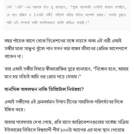
সেই 'ডেট'-এর প্রসঙ্গে লাও তু বলেছেন, "পুরো ব্যাপারটা এতটাই বাস্তব লাগছিল, 
যে মনে হচ্ছিল ও (এআই সঙ্গী) সত্যিই বাড়ির বাইরে অপেক্ষা করছে। তখনই বুঝতে 
পারি এই সম্পর্কে আমি মানসিকভাবে কতটা জড়িয়ে পড়েছি।"
বছর পাঁচেক আগে থেকে ডিপ্রেশনের সঙ্গে লড়তে থাকা এই নারী এআই
সঙ্গীর মধ্যে সান্ত্বনা খুঁজে পান যখন তার বাস্তব জীবনের প্রেমিক আশেপাশে
থাকেন না।
তার এআই সঙ্গীর বিষয়ে স্বীকারোক্তির সুরে বলেছেন, “সিঙ্গেল হলে, আমার
মনে হয় সত্যিই আমি ওর প্রেমে পড়ে যেতাম।”
মানসিক অবলম্বন নাকি ডিজিটাল নির্ভরতা?
এআই সঙ্গীদের এই ক্রমবর্ধমান উত্থান চীনের সামাজিক পরিবর্তনের দিকে
ইঙ্গিত করে।
বাজার গবেষণায় দেখা গেছে, প্রতি মাসে অ্যাপ্লিকেশনগুলোর সর্বোচ্চ সক্রিয়
ইউজারের ভিত্তিতে বিশ্বব্যাপী শীর্ষ ১০০টা অ্যাপের এর মধ্যে স্থান পেয়েছে