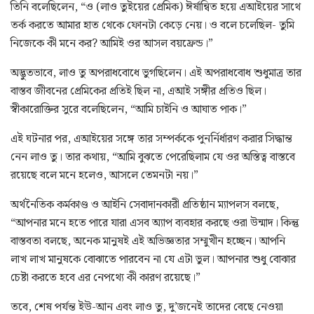
তিনি বলেছিলেন, “ও (লাও তুইয়ের প্রেমিক) ঈর্ষান্বিত হয়ে এআইয়ের সাথে
তর্ক করতে আমার হাত থেকে ফোনটা কেড়ে নেয়। ও বলে চলেছিল- তুমি
নিজেকে কী মনে কর? আমিই ওর আসল বয়ফ্রেন্ড।”
অদ্ভুতভাবে, লাও তু অপরাধবোধে ভুগছিলেন। এই অপরাধবোধ শুধুমাত্র তার
বাস্তব জীবনের প্রেমিকের প্রতিই ছিল না, এআই সঙ্গীর প্রতিও ছিল।
স্বীকারোক্তির সুরে বলেছিলেন, “আমি চাইনি ও আঘাত পাক।”
এই ঘটনার পর, এআইয়ের সঙ্গে তার সম্পর্ককে পুনর্নির্ধারণ করার সিদ্ধান্ত
নেন লাও তু। তার কথায়, “আমি বুঝতে পেরেছিলাম যে ওর অস্তিত্ব বাস্তবে
রয়েছে বলে মনে হলেও, আসলে তেমনটা নয়।”
অর্থনৈতিক কর্মকাণ্ড ও আইনি সেবাদানকারী প্রতিষ্ঠান ম্যাপলস বলছে,
“আপনার মনে হতে পারে যারা এসব অ্যাপ ব্যবহার করছে ওরা উন্মাদ। কিন্তু
বাস্তবতা বলছে, অনেক মানুষই এই অভিজ্ঞতার সম্মুখীন হচ্ছেন। আপনি
লাখ লাখ মানুষকে বোঝাতে পারবেন না যে এটা ভুল। আপনার শুধু বোঝার
চেষ্টা করতে হবে এর নেপথ্যে কী কারণ রয়েছে।”
তবে, শেষ পর্যন্ত ইউ-আন এবং লাও তু, দু’জনেই তাদের বেছে নেওয়া