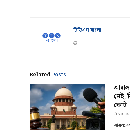
টিডিএন বাংলা
Related
Posts
আদালতে
নেই, ন
কোর্ট
AUGUST
আদালতের 