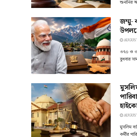
শুনানির অ
জম্মু-
উপলক্ষে
AUGUST
৩৭০ ও ৩৫(এ
বুধবার সা
মুসলি
পারিব
হাইকোর
AUGUST
মুসলিম ব্
কর্মীর পার