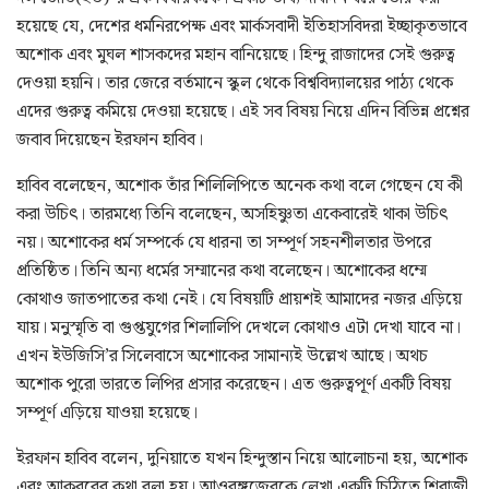
হয়েছে যে, দেশের ধর্মনিরপেক্ষ এবং মার্কসবাদী ইতিহাসবিদরা ইচ্ছাকৃতভাবে
অশোক এবং মুঘল শাসকদের মহান বানিয়েছে। হিন্দু রাজাদের সেই গুরুত্ব
দেওয়া হয়নি। তার জেরে বর্তমানে স্কুল থেকে বিশ্ববিদ্যালয়ের পাঠ্য থেকে
এদের গুরুত্ব কমিয়ে দেওয়া হয়েছে। এই সব বিষয় নিয়ে এদিন বিভিন্ন প্রশ্নের
জবাব দিয়েছেন ইরফান হাবিব।
হাবিব বলেছেন, অশোক তাঁর শিলিলিপিতে অনেক কথা বলে গেছেন যে কী
করা উচিৎ। তারমধ্যে তিনি বলেছেন, অসহিষ্ণুতা একেবারেই থাকা উচিৎ
নয়। অশোকের ধর্ম সম্পর্কে যে ধারনা তা সম্পূর্ণ সহনশীলতার উপরে
প্রতিষ্ঠিত। তিনি অন্য ধর্মের সম্মানের কথা বলেছেন। অশোকের ধম্মে
কোথাও জাতপাতের কথা নেই। যে বিষয়টি প্রায়শই আমাদের নজর এড়িয়ে
যায়। মনুস্মৃতি বা গুপ্তযুগের শিলালিপি দেখলে কোথাও এটা দেখা যাবে না।
এখন ইউজিসি’র সিলেবাসে অশোকের সামান্যই উল্লেখ আছে। অথচ
অশোক পুরো ভারতে লিপির প্রসার করেছেন। এত গুরুত্বপূর্ণ একটি বিষয়
সম্পূর্ণ এড়িয়ে যাওয়া হয়েছে।
ইরফান হাবিব বলেন, দুনিয়াতে যখন হিন্দুস্তান নিয়ে আলোচনা হয়, অশোক
এবং আকবরের কথা বলা হয়। আওরঙ্গজেবকে লেখা একটি চিঠিতে শিবাজী