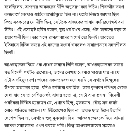
বলেছিলেন, আপনার আকবরের নীতি অনুসরণ করা উচিৎ। শিবাজীর সমগ্র
কাজকর্মে কোথাও ধার্মিক অসহিষ্ণুতা ছিল না। ধর্মের নিজস্ব জায়গা ছিল
কিন্তু সরকারের যে নীতি ছিল, সেটাকে আজকের ভাষায় ধর্মনিরপেক্ষই বলা
উচিৎ। এই প্রসঙ্গেই হাবিব বলেন, বুদ্ধ ধর্ম যখন এলো, পাঁচ-সাতশো বছর তা
প্রভাবশালী ছিল। তার সঙ্গে ব্রাহ্মণ্যবাদের সংঘর্ষ তো ছিলই। ভারতের
ইতিহাসে বিভিন্ন সময়ে এই ধরনের সংঘর্ষ থাকলেও সাধারণভাবে সহনশীলতা
ছিলই।
আওরঙ্গজেব নিয়ে এক প্রশ্নের জবাবে তিনি বলেন, আওরঙ্গজেবের সময়ে
যত বিদেশী পর্যটক এসেছেন, তাদের লেখায় কোথাও পাওয়া যায় না যে
এটা অসহিষ্ণু দেশ। তাদের একজনেরও মনে হয়নি যে এখানে হিন্দুদের
উপরে অত্যাচার হচ্ছে, যদিও জাজিয়া কর ছিল। তবে বৃন্দাবন নথিপত্র থেকে
দেখা যায় যে তা বেশিরভাগই আদায় হতো না, সেটা অন্য প্রসঙ্গ। বিদেশী
পর্যটকরা বিস্মিত হয়েছেন যে, এখানে হিন্দু, মুসলমান, বৌদ্ধ সব ধর্মের
লোক শান্তিতে আছেন। যা ইউরোপেও ছিল না। ভারত ছাড়া ইরান ইত্যাদি
দেশেও ছিল না, সেখানে শুধু মুসলমান ছিল। আওরঙ্গজেবকে নিয়ে আমরা
অনেক সমালোচনা এখন করতে পারি। কিন্তু আওরঙ্গজেবের সময়েও