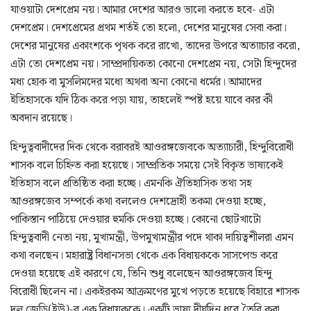
যাওয়াটা দেশপ্রেম নয়। আমার দেশের আরও ভালো করতে হবে- এটা
দেশপ্রেম। দেশপ্রেমের প্রথম শর্তই তো হলো, দেশের মানুষের সেবা করা।
দেশের মানুষের একাংশকে পৃথক করে রাখো, তাদের উপরে অত্যাচার করো,
এটা তো দেশপ্রেম নয়। সাম্প্রদায়িকতা কোনো দেশপ্রেম নয়, সেটা হিন্দুদের
মধ্য হোক বা মুসলিমদের মধ্যে অথবা অন্য কোনো ধর্মের। আমাদের
ইতিহাসকে যদি ঠিক করে পড়া যায়, তাহলেই স্পষ্ট হয়ে যাবে কার কী
অবদান রয়েছে।
হিন্দুত্ববাদীদের দিক থেকে বরাবরই আওরঙ্গজেবকে অত্যাচারী, হিন্দুবিরোধী
শাসক বলে চিহ্নিত করা হয়েছে। সাম্প্রতিক সময়ে সেই বিকৃত ভাষ্যকেই
ইতিহাস বলে প্রতিষ্ঠিত করা হচ্ছে। এমনকি ঐতিহাসিক তথ্য সহ
আওরঙ্গজেব সম্পর্কে কথা বললেও দেশদ্রোহী তকমা দেওয়া হচ্ছে,
পাকিস্তান পাঠিয়ে দেওয়ার হুমকি দেওয়া হচ্ছে। কোনো ছোটখাটো
হিন্দুত্ববাদী নেতা নয়, মুখ্যমন্ত্রী, উপমুখ্যমন্ত্রীর পদে থাকা দায়িত্বশীলরা এমন
কথা বলছেন। মহারাষ্ট্র বিধানসভা থেকে এক বিধায়ককে সাসপেন্ড করে
দেওয়া হয়েছে এই কারণে যে, তিনি শুধু বলেছেন আওরঙ্গজেব হিন্দু
বিরোধী ছিলেন না। একইরকম আক্রমণের মুখে পড়তে হয়েছে বিহারে শাসক
দল জেডি(ইউ)-র এক বিধায়ককে। একটি ভাষ্য দীর্ঘদিন ধরে তৈরি করা