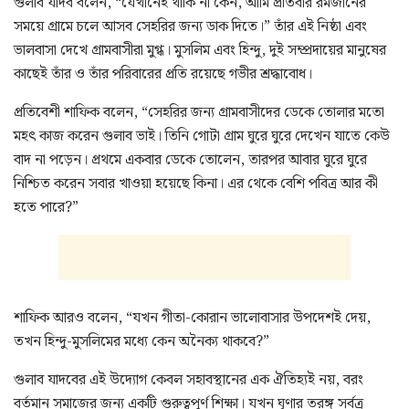
গুলাব যাদব বলেন, “যেখানেই থাকি না কেন, আমি প্রতিবার রমজানের
সময়ে গ্রামে চলে আসব সেহরির জন্য ডাক দিতে।” তাঁর এই নিষ্ঠা এবং
ভালবাসা দেখে গ্রামবাসীরা মুগ্ধ। মুসলিম এবং হিন্দু, দুই সম্প্রদায়ের মানুষের
কাছেই তাঁর ও তাঁর পরিবারের প্রতি রয়েছে গভীর শ্রদ্ধাবোধ।
প্রতিবেশী শাফিক বলেন, “সেহরির জন্য গ্রামবাসীদের ডেকে তোলার মতো
মহৎ কাজ করেন গুলাব ভাই। তিনি গোটা গ্রাম ঘুরে ঘুরে দেখেন যাতে কেউ
বাদ না পড়েন। প্রথমে একবার ডেকে তোলেন, তারপর আবার ঘুরে ঘুরে
নিশ্চিত করেন সবার খাওয়া হয়েছে কিনা। এর থেকে বেশি পবিত্র আর কী
হতে পারে?”
শাফিক আরও বলেন, “যখন গীতা-কোরান ভালোবাসার উপদেশই দেয়,
তখন হিন্দু-মুসলিমের মধ্যে কেন অনৈক্য থাকবে?”
গুলাব যাদবের এই উদ্যোগ কেবল সহাবস্থানের এক ঐতিহ্যই নয়, বরং
বর্তমান সমাজের জন্য একটি গুরুত্বপূর্ণ শিক্ষা। যখন ঘৃণার তরঙ্গ সর্বত্র