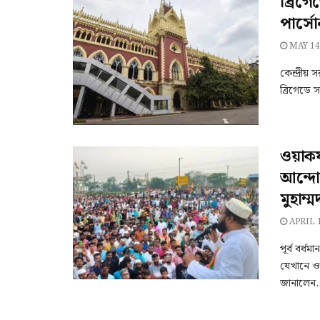
ব্রিগে
পার্সো
MAY 14
কেন্দ্রীয
ব্রিগেডে 
ওয়াকফ
আন্দো
মুহাম্
APRIL 1
পূর্ব বর্
যেখানে ওয
জানালেন..