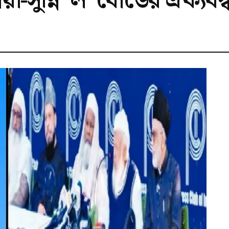
়া-সুন্নি ‘ল’ বোর্ডের ঐক্য