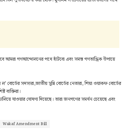
বিল পুনর্বিবেচনা করা হোক। মুসলিম সম্প্রদায়ের প্রতিনিধিদের সঙ্গে
তবে আমরা গণআন্দোলনের পথে হাঁটবো এবং সমস্ত গণতান্ত্রিক উপায়ে
ল’ বোর্ডের সদস্যরা,জাতীয় সুন্নি বোর্ডের নেতারা, শিয়া ওয়াকফ বোর্ডের
্ট ব্যক্তিরা।
ালিয়ে যাওয়ার ঘোষণা দিয়েছে। তারা জনগণের সমর্থন চেয়েছে এবং
Wakaf Amendment Bill