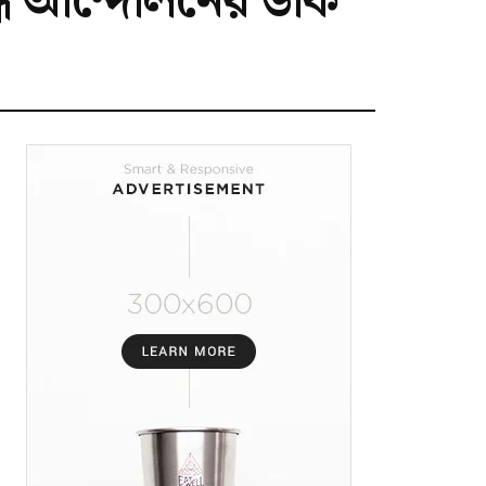
বদ্ধ আন্দোলনের ডাক