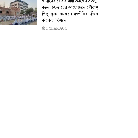
ছাত্রীদের সেহ‌রি রান্না কর‌ছেন বাবলু,
রতন, ইফতা‌রের আয়োজ‌নে গৌরাঙ্গ,
পিকু, কৃষ্ণ, রমযা‌নে সম্প্রী‌তির ন‌জির
ক‌চিকাঁচা মিশ‌নে
1 YEAR AGO