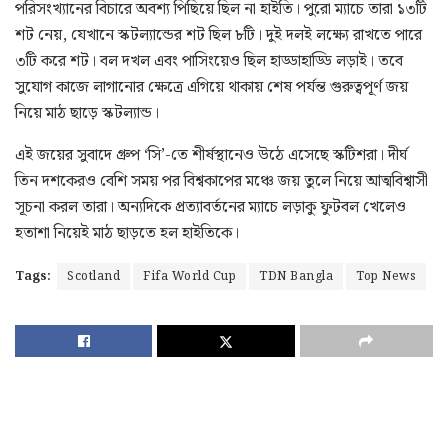
পরিসংখ্যানের বিচারে অবশ্য পিছিয়ে ছিল না হাইতি। পুরো ম্যাচে তারা ১৩টি
শট নেয়, যেখানে স্কটল্যান্ডের শট ছিল ৮টি। দুই দলই লক্ষ্যে রাখতে পারে
৩টি করে শট। বল দখল এবং পাসিংয়েও ছিল হাড্ডাহাড্ডি লড়াই। তবে
সুযোগ কাজে লাগানোর ক্ষেত্রে এগিয়ে থাকায় শেষ পর্যন্ত গুরুত্বপূর্ণ জয়
নিয়ে মাঠ ছাড়ে স্কটল্যান্ড।
এই জয়ের সুবাদে গ্রুপ ‘সি’-তে শীর্ষস্থানেও উঠে এসেছে স্কটিশরা। দীর্ঘ
তিন দশকেরও বেশি সময় পর বিশ্বকাপের মঞ্চে জয় তুলে নিয়ে আত্মবিশ্বাসী
সূচনা করল তারা। অন্যদিকে প্রত্যাবর্তনের ম্যাচে লড়াকু ফুটবল খেলেও
হতাশা নিয়েই মাঠ ছাড়তে হল হাইতিকে।
Tags:
Scotland
Fifa World Cup
TDN Bangla
Top News