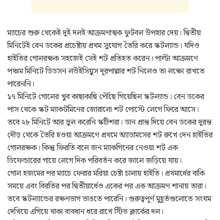
ম্যাচের শুরু থেকেই দুই দলই আক্রমণাত্মক ফুটবল উপহার দেয়। দ্বিতীয়
মিনিটেই বেন ডকের প্রচেষ্টায় প্রথম সুযোগ তৈরি করে স্কটল্যান্ড। যদিও
হাইতির গোলরক্ষক সহজেই সেই শট প্রতিহত করেন। পাল্টা আক্রমণে
পঞ্চম মিনিটে ডিডসন লউইসিয়ুস দূরপাল্লার শট নিলেও তা লক্ষ্যে রাখতে
পারেননি।
১৭ মিনিটে গোলের খুব কাছাকাছি পৌঁছে গিয়েছিল স্কটল্যান্ড। বেন ডকের
পাস থেকে স্কট ম্যাকটমিনের জোরালো শট পোস্টে লেগে ফিরে আসে।
তবে ২৮ মিনিটে আর ভুল করেনি স্কটিশরা। ডান প্রান্ত দিয়ে বেন ডকের দুরন্ত
দৌড় থেকে তৈরি হওয়া আক্রমণে প্রথমে অ্যাডামসের শট রুখে দেন হাইতির
গোলরক্ষক। কিন্তু ফিরতি বলে জন ম্যাকগিনের নেওয়া শট এক
ডিফেন্ডারের গায়ে লেগে দিক পরিবর্তন করে জালে জড়িয়ে যায়।
গোল হজমের পর ম্যাচে ফেরার মরিয়া চেষ্টা চালায় হাইতি। প্রথমার্ধের বাকি
সময়ে এবং বিরতির পর দ্বিতীয়ার্ধেও একের পর এক আক্রমণ শানায় তারা।
তবে স্কটল্যান্ডের রক্ষণভাগ ভাঙতে পারেনি। গুরুত্বপূর্ণ মুহূর্তগুলোতে সংযম
দেখিয়ে এগিয়ে থাকা ব্যবধান ধরে রাখে স্টিভ ক্লার্কের দল।