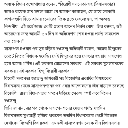
অধ্যক্ষ বিমান বন্দোপাধ্যায় বলেন, “বিরোধী দলনেতা-সহ (বিধানসভার)
আরও কয়েক জন সদস্য আজ যে আচরণ করেছেন, যে ভাবে সরকারি
কাগজগুলি ছিঁড়ে আমার চেয়ারের দিকে ছুড়ে ফেলেছেন, তা অত্যন্ত
নিন্দনীয়। এই মর্মে আজ একটি প্রস্তাব আনেন নির্মল ঘোষ। তাঁর বক্তব্য, ওই
আচরণের জন্য আগামী ৩০ দিন বা অধিবেশন শেষ হওয়া পর্যন্ত সাসপেন্ড
করা হোক।”
সাসপেন্ড হওয়ার পর সুর চড়িয়ে শুভেন্দু অধিকারী বলেন, ‘আমরা হিন্দুদের
ভোটে জিতে বিধায়ক হয়েছি। সেই হিন্দুদের হয়ে সোচ্চার হওয়ায় সাসপেন্ড
হয়ে আমরা গর্বিত। এই সরকার মোল্লাদের সরকার। এই সরকার মুসলমানদের
সরকার। এই সরকার হিন্দু বিরোধী সরকার।’
বিরোধী দলনেতা শুভেন্দু অধিকারী সহ বিজেপির একাধিক বিধায়কের
বিধানসভা থেকে সাসপেনশনের পর এবার আন্দোলনের ঝাঁঝ বাড়াতে চলেছে
বিজেপি। রাজ্য বিধানসভার সামনে দাঁড়িয়ে সেকথা স্পষ্ট করে দিলেন
শুভেন্দু।
তিনি জানান, এর পর থেকে সাসপেনশনের মেয়াদ পর্যন্ত যতদিন
বিধানসভায় মুখ্যমন্ত্রী হাজির থাকবেন ততদিন বিধানসভার গেটে বিক্ষোভ
দেখাবেন বিজেপি বিধায়করা। এমনকী সাসপেনশন চলাকালীন বিধানসভার