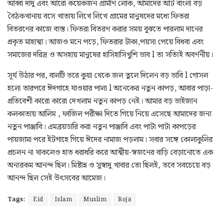
আব্বা দাদু এবং আরো কয়েকজন গ্রামীণ লোক, আমাদের আট বাংলা বড়
বৈঠকখানায় বসে খাতায় লিখে লিখে গ্রামের মানুষদের মধ্যে ফিতরা
বিতরণের কাজে ব্যস্ত। ফিতরা বিতরণ করার সময় বুঝতে পারলাম দানের
প্রকৃত মাহাত্ম্য। আজও মনে পড়ে, ফিতরার টাকা,পয়সা পেয়ে বিধবা এবং
সমাজের দরিদ্র ও অসহায় মানুষের হাসিহাসিখুশি ভাব l তা সত্যিই অবর্ণনীয়।
সূর্য উঠার পর, বালটি ভরে কুয়া থেকে জল তুলে দিলেন বড় ভাবি l গোসল
হলো তারপরে ঈদগাহে যাওয়ার পালা l অনেকের নতুন কাপড়, আবার পাড়া-
প্রতিবেশী কারো কারো দেখলাম নতুন কাপড় নেই। আমার বড় ভাইজান
কলকাতায় আলিম , ফাজিল পরীক্ষা দিতে গিয়ে নিয়ে এসেছে আমাদের জন্য
নতুন পাঞ্জাবি। এমব্রয়ডারি করা নতুন পাঞ্জাবি এবং পাটা পাটা কাপড়ের
পায়জামা পরে ইটগাহে গিয়ে ঈদের নামাজ পড়লাম। সবার সঙ্গে কোলাকুলির
প্রচলন না থাকলেও হাত ধরাধরি করে আত্মীয়-স্বজনের বাড়ি বেড়ানোতে এক
অন্যরকম আনন্দ ছিল। মিষ্টান্ন ও সুস্বাদু খাবার তো ছিলই, তবে সবচেয়ে বড়
আনন্দ ছিল সেই উৎসবের আমেজ।
Tags:
Eid
Islam
Muslim
Roja