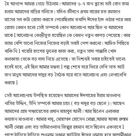
হৈ আনন্দে আমরা নেচে উঠলাম। আমাদের ৬-৭ জন তুতো ভাই বোন জমা
হলাম আমাদের বাড়ির গলিতে। যদিও জীবনে প্রথম বারের মত রমজান
মাসের সব কটা রোজা করতে পেরেছিলাম তথাপি ঈদের চাঁদ ওঠার পরে কার
রোজা কেমন হলো সেই সম্পর্কে কোন আলোচনা আর ছিল না আমাদের
মাঝে l আলোচনা কেন্দ্রীভূত হয়েছিল কে কেমন নতুন কাপড় পেয়েছে। কার
জামা বেশি ভালো নিজের নিজের বড়াই সবাই পেশ করলো। আমিও পিছিয়ে
থাকি নি l খয়েরি রংগের ফুলের কাজ করা, নতুন সাদা পাঞ্জাবি খোদ
কলকাতা থেকে বড় দাদা নিয়ে এসেছে। তা নিশ্চয়ই সবার চাইতেই ভালো
হবেই হবে, এই ছিল আমার মন্তব্য l গল্প শেষে ঘরে ফিরে দেখি সাত আট
জন মানুষ আমাদের দাদুর বড় বৈঠক ঘরে বসে আলোচনা এবং লেখালেখি
করছে l
সেই আলোচনায় উপস্থিত হয়েছেন আমাদের ঈদগাহের ইমাম মাওলানা
নাসির উদ্দিন, উনি সম্পর্কে আমার চাচা ( বড় দাদুর বড় ছেলে )। আছেন
আমাদের গ্রাম পঞ্চায়েতের প্রধান মাহাবুব আলী। আর ছিলেন এলাকার
কয়জন মাওলানা। আমার দাদু, মোহাম্মদ হোসেন মোল্লা,আমার আব্বা রুস্তম
আলী মোল্লা এবং বড় ভাইমাওলানা জিল্লুর রহমান বসে ছিলেন একসাথে l
পাশে দাঁড়িয়ে দাঁড়িয়ে শুনলাম সকাল আটটায় ঈদের নামাজ হবে আগামীকাল