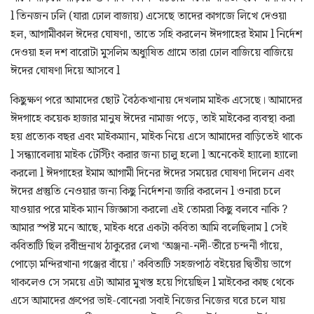
l তিনজন ঢলি (যারা ঢোল বাজায়) এসেছে তাদের কাগজে লিখে দেওয়া
হল, আগামীকাল ঈদের ঘোষণা, তাতে সহি করলেন ঈদগাহের ইমাম l নির্দেশ
দেওয়া হল দশ বারোটা মুসলিম অধ্যুষিত গ্রামে তারা ঢোল বাজিয়ে বাজিয়ে
ঈদের ঘোষণা দিয়ে আসবে l
কিছুক্ষণ পরে আমাদের ছোট বৈঠকখানায় দেখলাম মাইক এসেছে। আমাদের
ঈদগাহে কয়েক হাজার মানুষ ঈদের নামাজ পড়ে, তাই মাইকের ব্যবস্থা করা
হয় প্রত্যেক বছর এবং মাইকম্যান, মাইক নিয়ে এসে আমাদের বাড়িতেই থাকে
l সন্ধ্যাবেলায় মাইক টেস্টিং করার জন্য চালু হলো l অনেকেই হ্যালো হ্যালো
করলো l ঈদগাহের ইমাম আগামী দিনের ঈদের সময়ের ঘোষণা দিলেন এবং
ঈদের প্রস্তুতি নেওয়ার জন্য কিছু নির্দেশনা জারি করলেন l ওনারা চলে
যাওয়ার পরে মাইক ম্যান জিজ্ঞাসা করলো এই তোমরা কিছু বলবে নাকি ?
আমার স্পষ্ট মনে আছে, মাইক ধরে একটা কবিতা আমি বলেছিলাম l সেই
কবিতাটি ছিল রবীন্দ্রনাথ ঠাকুরের লেখা ‘অঞ্জনা-নদী-তীরে চন্দনী গাঁয়ে,
পোড়ো মন্দিরখানা গঞ্জের বাঁয়ে।’ কবিতাটি সহজপাঠ বইয়ের দ্বিতীয় ভাগে
থাকলেও সে সময়ে এটা আমার মুখস্ত হয়ে গিয়েছিল l মাইকের কাছ থেকে
এসে আমাদের গ্রুপের ভাই-বোনেরা সবাই নিজের নিজের ঘরে চলে যায়