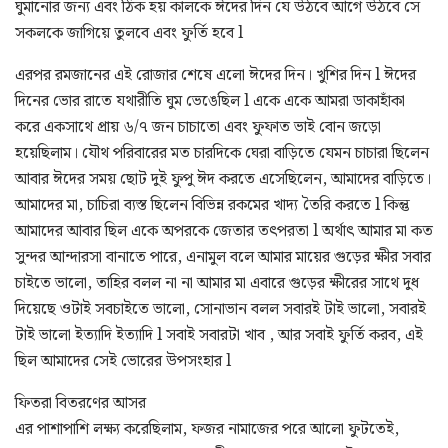
ঘুমানোর জন্য এবং ঠিক হয় কালকে ঈদের দিন যে উঠবে আগে উঠবে সে
সকলকে জাগিয়ে তুলবে এবং ফুর্তি হবে l
এরপর রমজানের এই রোজার শেষে এলো ঈদের দিন। খুশির দিন l ঈদের
দিনের ভোর রাতে যথারীতি ঘুম ভেঙেছিল l একে একে আমরা ডাকাহাঁকা
করে একসাথে প্রায় ৬/৭ জন চাচাতো এবং ফুফাত ভাই বোন জড়ো
হয়েছিলাম। যৌথ পরিবারের মত চারদিকে ঘেরা বাড়িতে যেমন চাচারা ছিলেন
আবার ঈদের সময় ছোট দুই ফুপু ঈদ করতে এসেছিলেন, আমাদের বাড়িতে।
আমাদের মা, চাচিরা ব্যস্ত ছিলেন বিভিন্ন রকমের খাদ্য তৈরি করতে l কিন্তু
আমাদের আবার ছিল একে অপরকে জেতার তৎপরতা l অর্থাৎ আমার মা কত
সুন্দর আন্দারসা বানাতে পারে, এনামুল বলে আমার মায়ের গুড়ের ক্ষীর সবার
চাইতে ভালো, তাহির বলল না না আমার মা এবারে গুড়ের ক্ষীরের সাথে দুধ
দিয়েছে ওটাই সবচাইতে ভালো, সোনাভান বলল সবারই টাই ভালো, সবারই
টাই ভালো ইত্যাদি ইত্যাদি l সবাই সবারটা খাব , আর সবাই ফুর্তি করব, এই
ছিল আমাদের সেই ভোরের উপসংহার l
ফিতরা বিতরণের আসর
এর পাশাপাশি লক্ষ্য করেছিলাম, ফজর নামাজের পরে আলো ফুটতেই,