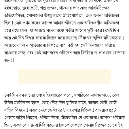
ভালোবাসার স্মৃতিতে ভরপুর। ছোট ছোট সাথী ভাই ও বোনদের একসাথে
হইহুল্লোড়, ছুটেছোটি, গল্প গুজব, খাওয়ার স্বাদ এবং ভ্যারাইটিজের
প্রতিযোগিতা, পোশাকের উজ্জ্বলতার প্রতিযোগিতা। এক অনন্য অভিজ্ঞতা
ছিল l সেই প্রথম ঈদের আনন্দ আমার জীবনে এক অবিস্মরণীয় অভিজ্ঞতা
হয়ে রয়ে গেল, যা আজও মনের মধ্যে গভীর আবেগ সৃষ্টি করে। সেই দিন
আর এই দিন বিস্তর ফারাক বিস্তার করে রয়েছে জীবনের স্মৃতির মনিকোঠায় l
আজকের দিনে স্মৃতিচারণা লিখতে বসে কষ্ট হয় সেই দিনগুলো হারিয়ে
যাওয়ার জন্য এবং সেই আনন্দঘন পরিবেশ আর ফিরিয়ে না পাওয়ার বেদনার
জন্য l
সেই দিন রমজানের শেষে ইফতারের পরে , মাগরিবের নামাজ পড়ে, কেহ
উঠল মসজিদের ছাদে, কেহ দৌড় দিল ফুটবল মাঠে, আবার কেউ কেউ
বাড়ির পিছনে l সবার লেগেছে ঈদের চাঁদ দেখার হিড়িক l আমরাও ছুটে
গেলাম বাড়ির পিছনে, পশ্চিম দিকে, ঈদের চাঁদ দেখার জন্য। আকাশ পরিষ্কার
ছিল, একবারে সরু বা মিহি ধরনের চাঁদকে দেখতে পেলাম নিজের চোখে হৈ