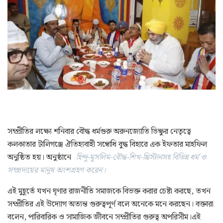
সম্প্রীতির লক্ষ্যে শনিবার বৌদ্ধ ধর্মগুরু অরুনজ্যোতি ভিক্ষুর নেতৃত্বে
কলকাতার টালিগঞ্জে ঐতিহ্যবাহী সম্বোধি বুদ্ধ বিহারে এক ইফতার মাহফিল
অনুষ্ঠিত হয়। অনুষ্ঠানে
হিন্দু-মুসলিম-বৌদ্ধ-শিখ-খ্রিস্টানসহ বিভিন্ন ধর্ম ও
সম্প্রদায়ের মানুষ অংশগ্রহণ করেন।
এই মুহূর্তে যখন ঘৃণার রাজনীতি সমাজকে বিভক্ত করার চেষ্টা করছে, তখন
সম্প্রীতির এই উদ্যোগ অত্যন্ত গুরুত্বপূর্ণ বলে অনেকে মনে করছেন। বক্তারা
বলেন, পারিবারিক ও সামাজিক জীবনে সম্প্রীতির গুরুত্ব অপরিসীম।এই