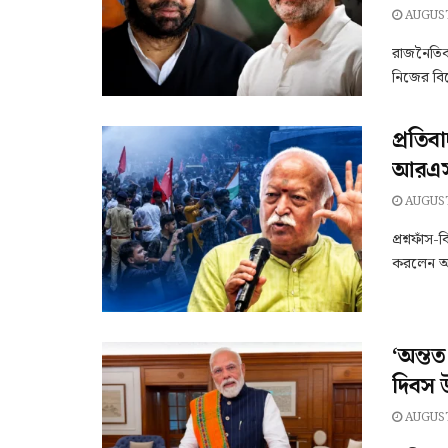
AUGUST
রাজনৈতিক
নিজের বিশ
প্রতিব
আরএসএ
AUGUST
প্রশ্নফাঁস
করলেন আর
‘অন্তত
দিবস 
AUGUST