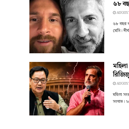
৬৮ বছ
AUGUST
৬৮ বছর ব
মেসি। দীর
মহিলা 
রিজিজ
AUGUST
মহিলা সংর
সংঘাত। ২০